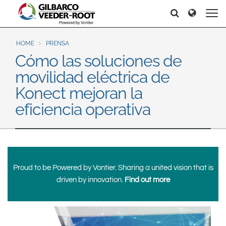
North America
Europe & CIS
Search
Search
Search
United States
English
Dansk
Canada
Deutsch
Español
HOME
PRENSA
Cómo las soluciones de
Français
Italiano
Latin America
movilidad eléctrica de
Magyar
Norsk
Español
English
Konect mejoran la
Română
Pусский
eficiencia operativa
Srpski
Suomi
Brazil
Svenska
Português
English
Middle East and Africa
Mexico
Proud to be Powered by Vontier. Sharing a united vision that is
India
driven by innovation.
Find out more
Español
Asia Pacific
Australia
中国