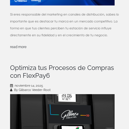
Si eres responsable del marketing en canales de distribución, sabes lo
importante que es destacar tu marca en un mercado competitivo. La
forma en que tus clientes perciben tu estación de servicio influye
directamente en su fidelidad y en el crecimiento de tu negocio.
read more
Optimiza tus Procesos de Compras
con FlexPay6
noviembre 14, 2025
By Gilbarco Veeder-Root