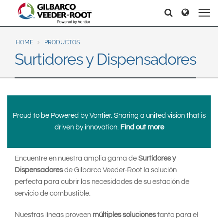
North America
Europe & CIS
Search
Search
Search
United States
English
Dansk
Canada
Deutsch
Español
HOME
PRODUCTOS
Surtidores y Dispensadores
Français
Italiano
Latin America
Magyar
Norsk
Español
English
Română
Pусский
Srpski
Suomi
Brazil
Proud to be Powered by Vontier. Sharing a united vision that is
Svenska
Português
driven by innovation.
Find out more
English
Middle East and Africa
Encuentre en nuestra amplia gama de
Surtidores y
Mexico
India
Dispensadores
de Gilbarco Veeder-Root la solución
Español
perfecta para cubrir las necesidades de su estación de
Asia Pacific
servicio de combustible.
Australia
中国
Nuestras líneas proveen
múltiples soluciones
tanto para el