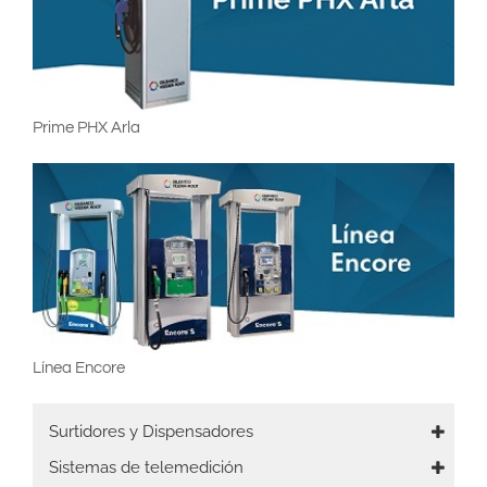
Prime PHX Arla
Línea Encore
Main
Surtidores y Dispensadores
navigation
Sistemas de telemedición