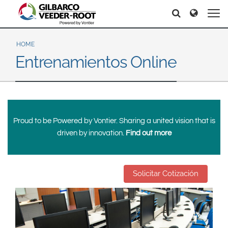
North America
Europe & CIS
Search
Search
Search
United States
English
Dansk
Canada
Deutsch
Español
HOME
Entrenamientos Online
Français
Italiano
Latin America
Magyar
Norsk
Español
English
Română
Pусский
Srpski
Suomi
Brazil
Proud to be Powered by Vontier. Sharing a united vision that is
Svenska
Português
driven by innovation.
Find out more
English
Middle East and Africa
Mexico
India
Solicitar Cotización
Español
Asia Pacific
Australia
中国