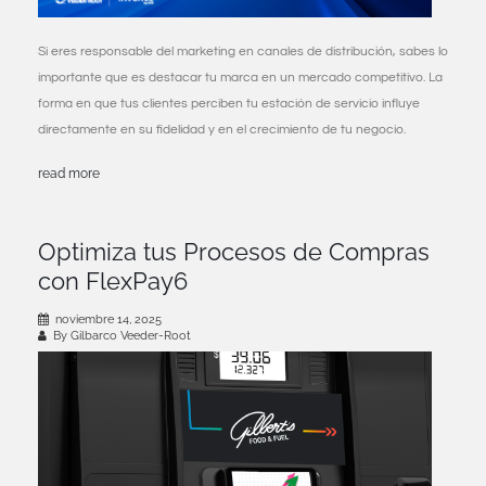
Si eres responsable del marketing en canales de distribución, sabes lo
importante que es destacar tu marca en un mercado competitivo. La
forma en que tus clientes perciben tu estación de servicio influye
directamente en su fidelidad y en el crecimiento de tu negocio.
read more
Optimiza tus Procesos de Compras
con FlexPay6
noviembre 14, 2025
By Gilbarco Veeder-Root