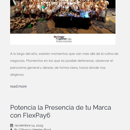
A lo largo del año, existen momentos que van más allá de la rutina de
negocios. Momentos en los que es posible detenerse, observar el
panorama general y alinear, de forma clara, hacia dónde nos
dirigimos.
read more
Potencia la Presencia de tu Marca
con FlexPay6
noviembre 14, 2025
By Gilbarco Veeder-Root