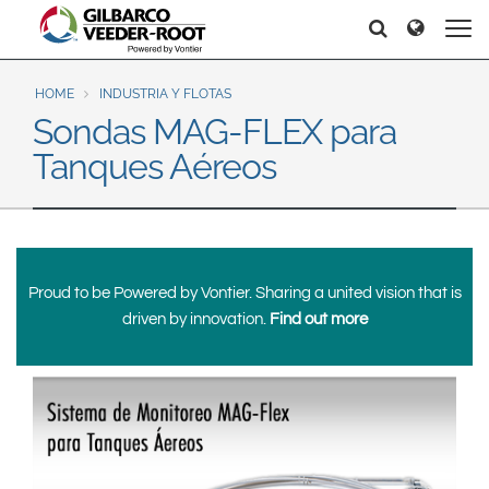
North America
Europe & CIS
Search
Search
Search
United States
English
Dansk
Canada
Deutsch
Español
HOME
INDUSTRIA Y FLOTAS
Sondas MAG-FLEX para
Français
Italiano
Latin America
Tanques Aéreos
Magyar
Norsk
Español
English
Română
Pусский
Srpski
Suomi
Brazil
Svenska
Português
Proud to be Powered by Vontier. Sharing a united vision that is
English
Middle East and Africa
driven by innovation.
Find out more
Mexico
India
Español
Asia Pacific
Australia
中国