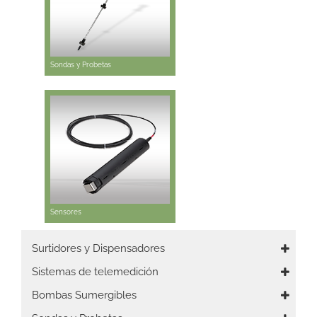
Sondas y Probetas
Sensores
Main
Surtidores y Dispensadores
navigation
Sistemas de telemedición
Bombas Sumergibles