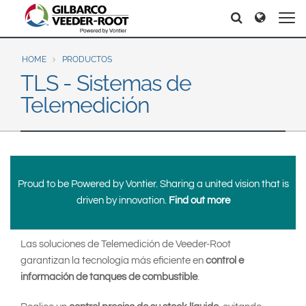
North America
Europe & CIS
Search
Search
Search
United States
English
Dansk
Canada
Deutsch
Español
HOME
PRODUCTOS
TLS - Sistemas de
Français
Italiano
Latin America
Telemedición
Magyar
Norsk
Español
English
Română
Pусский
Srpski
Suomi
Brazil
Svenska
Português
Proud to be Powered by Vontier. Sharing a united vision that is
English
Middle East and Africa
driven by innovation.
Find out more
Mexico
India
Las soluciones de Telemedición de Veeder-Root
Español
garantizan la tecnología más eficiente en
control e
Asia Pacific
información de tanques de combustible
.
Australia
中国