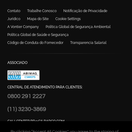
Contato
Trabalhe Conosco
Notificação de Privacidade
Jurídico
Mapa do Site
Cookie Settings
A Vontier Company
Política Global de Segurança Ambiental
Política Global de Saúde e Segurança
Código de Conduta do Fornecedor
Transparencia Salarial
ASSOCIADO
CENTRAL DE ATENDIMENTO PARA CLIENTES:
0800 291 2227
(11) 3230-3869
CALLCENTER.BR@GILBARCO.COM
ENDEREÇO:
By clicking “Accept All Cookies”, you agree to the storing of