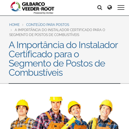
North America
Europe & CIS
Search
Search
Search
United States
English
Dansk
Canada
Deutsch
Español
HOME
CONTEÚDO PARA POSTOS
A IMPORTÂNCIA DO INSTALADOR CERTIFICADO PARA O
Français
Italiano
SEGMENTO DE POSTOS DE COMBUSTÍVEIS
Latin America
A Importância do Instalador
Magyar
Norsk
Español
English
Certificado para o
Română
Pусский
Srpski
Suomi
Segmento de Postos de
Brazil
Svenska
Combustíveis
Português
English
Middle East and Africa
Mexico
India
Español
Asia Pacific
Australia
中国