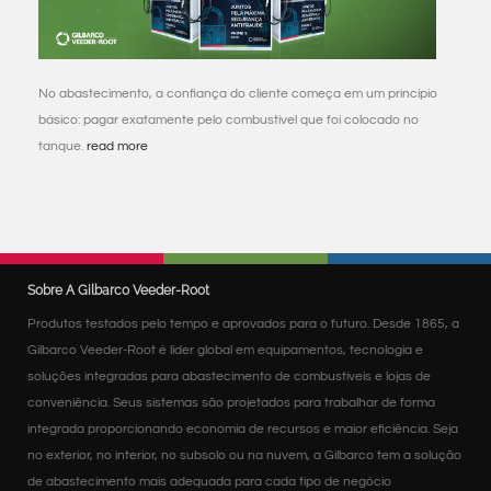
No abastecimento, a confiança do cliente começa em um princípio
básico: pagar exatamente pelo combustível que foi colocado no
tanque.
read more
Sobre A Gilbarco Veeder-Root
Produtos testados pelo tempo e aprovados para o futuro. Desde 1865, a
Gilbarco Veeder-Root é líder global em equipamentos, tecnologia e
soluções integradas para abastecimento de combustíveis e lojas de
conveniência. Seus sistemas são projetados para trabalhar de forma
integrada proporcionando economia de recursos e maior eficiência. Seja
no exterior, no interior, no subsolo ou na nuvem, a Gilbarco tem a solução
de abastecimento mais adequada para cada tipo de negócio