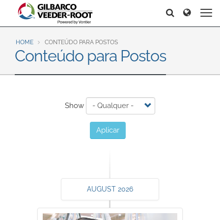
North America
Europe & CIS
Search
Search
Search
United States
English
Dansk
Canada
Deutsch
Español
HOME
CONTEÚDO PARA POSTOS
Conteúdo para Postos
Français
Italiano
Latin America
Magyar
Norsk
Español
English
Română
Pусский
Srpski
Suomi
Show
Brazil
Svenska
Português
Aplicar
English
Middle East and Africa
Mexico
India
Español
AUGUST 2026
Asia Pacific
Australia
中国