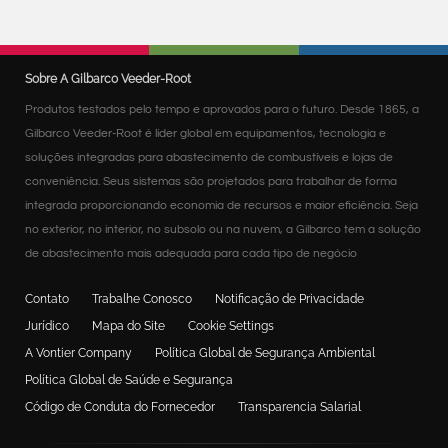
Sobre A Gilbarco Veeder-Root
Produtos testados pelo tempo e aprovados para o futuro. Desde 1865, a
Gilbarco Veeder-Root é líder global em equipamentos, tecnologia e
soluções integradas para abastecimento de combustíveis e lojas de
conveniência. Seus sistemas são projetados para trabalhar de forma
integrada proporcionando economia de recursos e maior eficiência. Seja
no exterior, no interior, no subsolo ou na nuvem, a Gilbarco tem a solução
de abastecimento mais adequada para cada tipo de negócio
Contato
Trabalhe Conosco
Notificação de Privacidade
Jurídico
Mapa do Site
Cookie Settings
A Vontier Company
Política Global de Segurança Ambiental
Política Global de Saúde e Segurança
Código de Conduta do Fornecedor
Transparencia Salarial