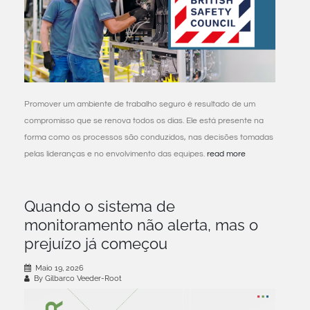
Promover um ambiente de trabalho seguro é resultado de um
compromisso que se renova todos os dias. Ele está presente na
forma como os processos são conduzidos, nas decisões tomadas
pelas lideranças e no envolvimento das equipes.
read more
Quando o sistema de
monitoramento não alerta, mas o
prejuízo já começou
Maio 19, 2026
By Gilbarco Veeder-Root