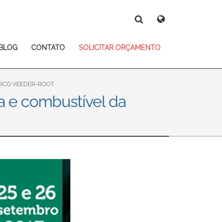
Deutsch
Español
Magyar
Norsk
BLOG
CONTATO
SOLICITAR ORÇAMENTO
Srpski
Suomi
Search
Search
Search
ARCO VEEDER-ROOT
a e combustível da
 East Asia