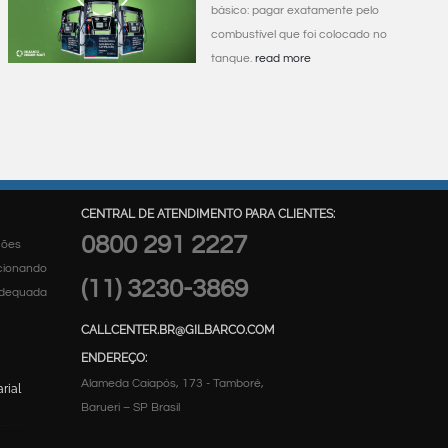
básico: pagar exatamente pelo
combustível que foi colocado no
tanque.
read more
CENTRAL DE ATENDIMENTO PARA CLIENTES:
0800 291 2227
ções
rcionando
(11) 3230-3869
 adequada
CALLCENTER.BR@GILBARCO.COM
ENDEREÇO:
Alameda Caiapós, 173 - Tamboré,
rial
Barueri – SP Brasil