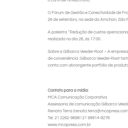
o controle no escritório.
O Fórum de Gestão e Conectividade de Frot
26 de setembro, na sede da Amchan, São P
A palestra “Redução de custos operacionai
realizada no dia 26, às 17:00.
Sobre a Gilbarco Veeder-Root – A empresa 
de conveniência. Gilbarco Veeder-Root ta
conta com abrangente portfólio de produto
Contato para a mídia:
MCA Comunicação Corporativa
Assessoria de comunicação Gilbarco Veed
Renata Terra (renata.terra@mcapress.com
Tel. 21 2262-9698 l 21 99914-9276
www.mcapress.com.br