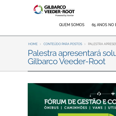
North America
United States
Canada
Main
QUEM SOMOS
65 ANOS NO 
Latin America
navigation
Español
English
HOME
CONTEÚDO PARA POSTOS
PALESTRA APRESE
Brazil
Palestra apresentará so
Português
English
Gilbarco Veeder-Root
Mexico
Español