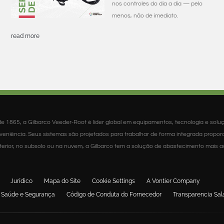
nos controles do dia a dia — pelo
menos, não de imediato.
read more
e 1865, a Gilbarco Veeder-Root é líder global em equipamentos, tecnologia e solu
veniência. Seus sistemas são projetados para trabalhar de forma integrada propo
 interior, no subsolo ou na nuvem, a Gilbarco tem a solução de abastecimento mais
Jurídico
Mapa do Site
Cookie Settings
A Vontier Company
de Saúde e Segurança
Código de Conduta do Fornecedor
Transparencia Sala