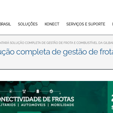
Europe & CIS
English
Dansk
Français
Italiano
BRASIL
SOLUÇÕES
KONECT
SERVIÇOS E SUPORTE
Română
Pусский
Svenska
NTARÁ SOLUÇÃO COMPLETA DE GESTÃO DE FROTA E COMBUSTÍVEL DA GILB
lução completa de gestão de frot
Middle East and Africa
India
Asia Pacific
Australia
中国
South