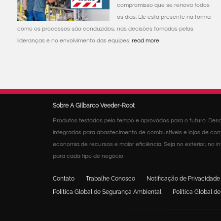
compromisso que se renova todos
os dias. Ele está presente na forma
como os processos são conduzidos, nas decisões tomadas pelas
lideranças e no envolvimento das equipes.
read more
Sobre A Gilbarco Veeder-Root
Produtos testados pelo tempo e aprovados para o futuro. Desd
integradas para abastecimento de combustíveis e lojas de con
economia de recursos e maior eficiência. Seja no exterior, no
para cada tipo de negócio
Contato
Trabalhe Conosco
Notificação de Privacidade
Política Global de Segurança Ambiental
Política Global 