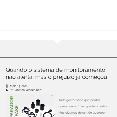
Quando o sistema de monitoramento
não alerta, mas o prejuízo já começou
Maio 19, 2026
By Gilbarco Veeder-Root
Todo gestor sabe que perdas
operacionais fazem parte da rotina.
Mas algumas delas não aparecem