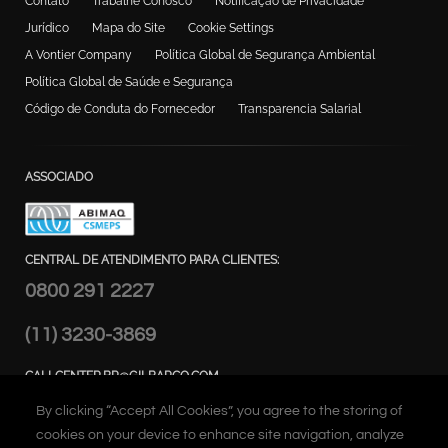
Contato
Trabalhe Conosco
Notificação de Privacidade
Jurídico
Mapa do Site
Cookie Settings
A Vontier Company
Política Global de Segurança Ambiental
Política Global de Saúde e Segurança
Código de Conduta do Fornecedor
Transparencia Salarial
ASSOCIADO
CENTRAL DE ATENDIMENTO PARA CLIENTES:
0800 291 2227
(11) 3230-3869
CALLCENTER.BR@GILBARCO.COM
ENDEREÇO:
By clicking “Accept All Cookies”, you agree to the storing of
Alameda Caiapós, 173 - Tamboré,
cookies on your device to enhance site navigation, analyze