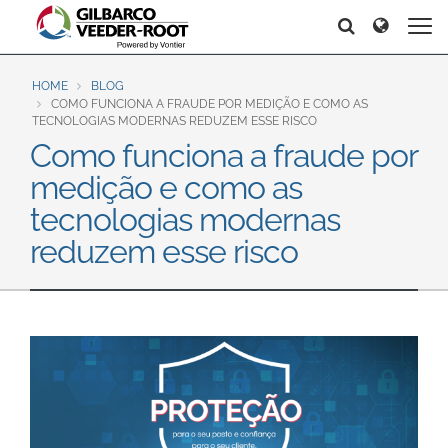
North America
Europe & CIS
Search
Search
Search
United States
English
Dansk
Canada
Deutsch
Español
HOME
BLOG
COMO FUNCIONA A FRAUDE POR MEDIÇÃO E COMO AS
Français
Italiano
TECNOLOGIAS MODERNAS REDUZEM ESSE RISCO
Latin America
Como funciona a fraude por
Magyar
Norsk
Español
English
medição e como as
Română
Pусский
Srpski
Suomi
tecnologias modernas
Brazil
Svenska
reduzem esse risco
Português
English
Middle East and Africa
Mexico
India
Español
Asia Pacific
Australia
中国