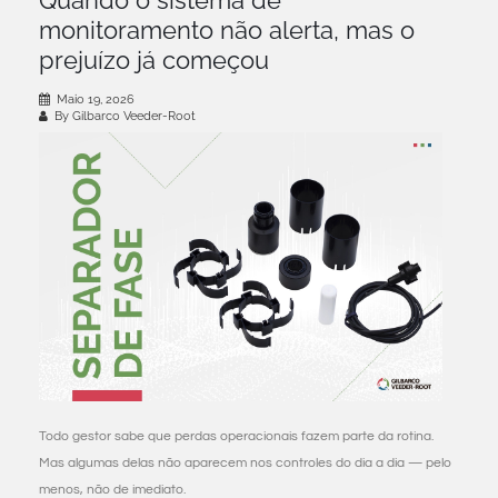
monitoramento não alerta, mas o
prejuízo já começou
Maio 19, 2026
By Gilbarco Veeder-Root
Todo gestor sabe que perdas operacionais fazem parte da rotina.
Mas algumas delas não aparecem nos controles do dia a dia — pelo
menos, não de imediato.