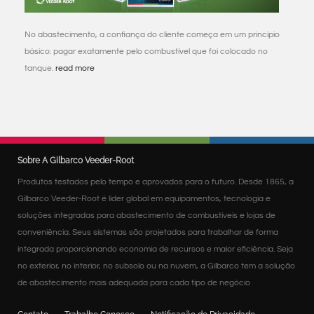
No abastecimento, a confiança do cliente começa em um princípio
básico: pagar exatamente pelo combustível que foi colocado no
tanque.
read more
Sobre A Gilbarco Veeder-Root
Produtos testados pelo tempo e aprovados para o futuro. Desde 1865, a
Gilbarco Veeder-Root é líder global em equipamentos, tecnologia e
soluções integradas para abastecimento de combustíveis e lojas de
conveniência. Seus sistemas são projetados para trabalhar de forma
integrada proporcionando economia de recursos e maior eficiência. Seja
no exterior, no interior, no subsolo ou na nuvem, a Gilbarco tem a solução
de abastecimento mais adequada para cada tipo de negócio