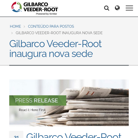
North America
Europe & CIS
Search
Search
Search
United States
English
Dansk
Canada
Deutsch
Español
HOME
CONTEÚDO PARA POSTOS
GILBARCO VEEDER-ROOT INAUGURA NOVA SEDE
Français
Italiano
Gilbarco Veeder-Root
Latin America
Magyar
Norsk
inaugura nova sede
Español
English
Română
Pусский
Srpski
Suomi
Brazil
Svenska
Português
English
Middle East and Africa
Mexico
India
Español
Asia Pacific
Australia
中国
Gilbarco Veeder-Root
31