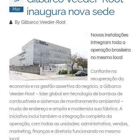
South East Asia
inaugura nova sede
Mar
By
Gilbarco Veeder-Root
Novas instalações
intregram toda a
operação brasileira
no mesmo local
Confiante na
recuperação da
economia e na gestão assertiva do negócio, a Gilbarco
Veeder-Root – lider global em tecnologia de bombas de
combustíveis e sistemas de monitoramento ambiental –
muda de endereço e amplia e moderniza sua fábrica. A
iniciativa inclui também a integração completa da
operação, com todas as unidades: administrativa, vendas,
marketing, finanças e diretoria funcionando no mesmo
local.