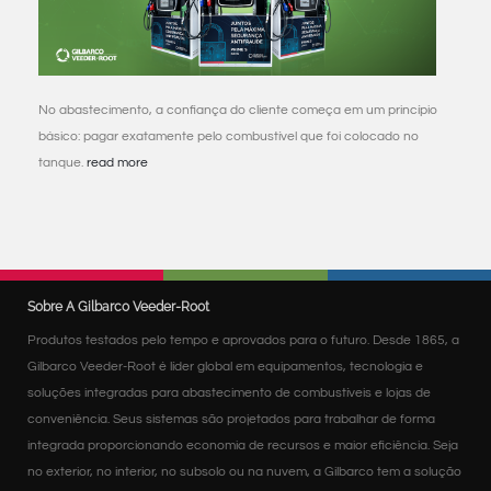
No abastecimento, a confiança do cliente começa em um princípio
básico: pagar exatamente pelo combustível que foi colocado no
tanque.
read more
Sobre A Gilbarco Veeder-Root
Produtos testados pelo tempo e aprovados para o futuro. Desde 1865, a
Gilbarco Veeder-Root é líder global em equipamentos, tecnologia e
soluções integradas para abastecimento de combustíveis e lojas de
conveniência. Seus sistemas são projetados para trabalhar de forma
integrada proporcionando economia de recursos e maior eficiência. Seja
no exterior, no interior, no subsolo ou na nuvem, a Gilbarco tem a solução