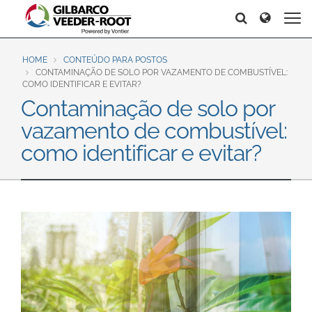
North America
Europe & CIS
Search
Search
Search
United States
English
Dansk
Canada
Deutsch
Español
HOME
CONTEÚDO PARA POSTOS
CONTAMINAÇÃO DE SOLO POR VAZAMENTO DE COMBUSTÍVEL:
Français
Italiano
COMO IDENTIFICAR E EVITAR?
Latin America
Contaminação de solo por
Magyar
Norsk
Español
English
vazamento de combustível:
Română
Pусский
Srpski
Suomi
como identificar e evitar?
Brazil
Svenska
Português
English
Middle East and Africa
Mexico
India
Español
Asia Pacific
Australia
中国