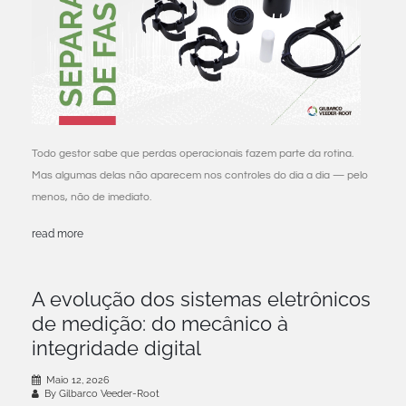
Todo gestor sabe que perdas operacionais fazem parte da rotina.
Mas algumas delas não aparecem nos controles do dia a dia — pelo
menos, não de imediato.
read more
A evolução dos sistemas eletrônicos
de medição: do mecânico à
integridade digital
Maio 12, 2026
By Gilbarco Veeder-Root