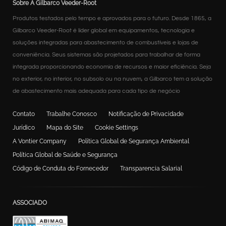
Sobre A Gilbarco Veeder-Root
Produtos testados pelo tempo e aprovados para o futuro. Desde 1865, a
Gilbarco Veeder-Root é líder global em equipamentos, tecnologia e
soluções integradas para abastecimento de combustíveis e lojas de
conveniência. Seus sistemas são projetados para trabalhar de forma
integrada proporcionando economia de recursos e maior eficiência. Seja
no exterior, no interior, no subsolo ou na nuvem, a Gilbarco tem a solução
de abastecimento mais adequada para cada tipo de negócio
Contato
Trabalhe Conosco
Notificação de Privacidade
Jurídico
Mapa do Site
Cookie Settings
A Vontier Company
Política Global de Segurança Ambiental
Política Global de Saúde e Segurança
Código de Conduta do Fornecedor
Transparencia Salarial
ASSOCIADO