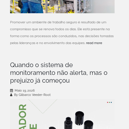
Promover um ambiente de trabalho seguro é resultado de um
compromisso que se renova todos os dias. Ele está presente na
forma como os processos são conduzidos, nas decisões tomadas
pelas lideranças e no envolvimento das equipes.
read more
Quando o sistema de
monitoramento não alerta, mas o
prejuízo já começou
Maio 19, 2026
By Gilbarco Veeder-Root