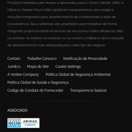
Produtos testados pelo tempo e aprovados para o futuro. Desde 1865, a
Gilbarco Veeder-Root é líder global em equipamentos, tecnologia e
soluções integradas para abastecimento de combustíveis e lojas de
conveniência. Seus sistemas são projetados para trabalhar de forma
integrada proporcionando economia de recursos e maior eficiência. Seja
no exterior, no interior, no subsolo ou na nuvem, a Gilbarco tem a solução
de abastecimento mais adequada para cada tipo de negócio
Contato
Trabalhe Conosco
Notificação de Privacidade
Jurídico
Mapa do Site
Cookie Settings
A Vontier Company
Política Global de Segurança Ambiental
Política Global de Saúde e Segurança
Código de Conduta do Fornecedor
Transparencia Salarial
ASSOCIADO