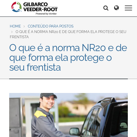
North America
Europe & CIS
Search
Search
Search
United States
English
Dansk
Canada
Deutsch
Español
HOME
CONTEÚDO PARA POSTOS
O QUE É A NORMA NR20 E DE QUE FORMA ELA PROTEGE O SEU
Français
Italiano
FRENTISTA
Latin America
O que é a norma NR20 e de
Magyar
Norsk
Español
English
que forma ela protege o
Română
Pусский
Srpski
Suomi
seu frentista
Brazil
Svenska
Português
English
Middle East and Africa
Mexico
India
Español
Asia Pacific
Australia
中国