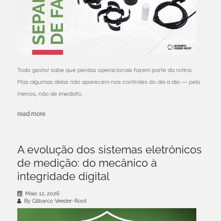
Todo gestor sabe que perdas operacionais fazem parte da rotina.
Mas algumas delas não aparecem nos controles do dia a dia — pelo
menos, não de imediato.
read more
A evolução dos sistemas eletrônicos
de medição: do mecânico à
integridade digital
Maio 12, 2026
By Gilbarco Veeder-Root