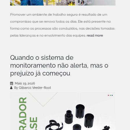
Promover um ambiente de trabalho seguro é resultado de um
compromisso que se renova todos os dias. Ele está presente na
forma como os processos são conduzidos, nas decisões tomadas
pelas lideranças e no envolvimento das equipes.
read more
Quando o sistema de
monitoramento não alerta, mas o
prejuízo já começou
Maio 19, 2026
By Gilbarco Veeder-Root