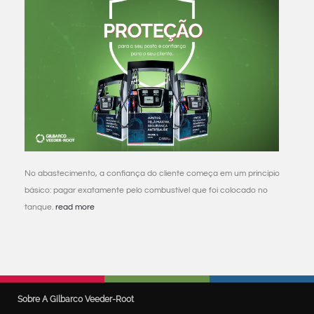
No abastecimento, a confiança do cliente começa em um princípio
básico: pagar exatamente pelo combustível que foi colocado no
tanque.
read more
Sobre A Gilbarco Veeder-Root