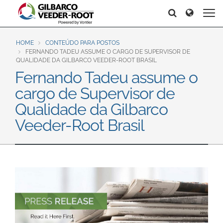
North America
Europe & CIS
Search
Search
Search
United States
English
Dansk
Canada
Deutsch
Español
HOME
CONTEÚDO PARA POSTOS
FERNANDO TADEU ASSUME O CARGO DE SUPERVISOR DE
Français
Italiano
QUALIDADE DA GILBARCO VEEDER-ROOT BRASIL
Latin America
Fernando Tadeu assume o
Magyar
Norsk
Español
English
cargo de Supervisor de
Română
Pусский
Srpski
Suomi
Qualidade da Gilbarco
Brazil
Svenska
Veeder-Root Brasil
Português
English
Middle East and Africa
Mexico
India
Español
Asia Pacific
Australia
中国