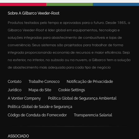
Sobre A Gilbarco Veeder-Root
Produtos testados pelo tempo e aprovados para o futuro. Desde 1865, a
Gilbarco Veeder-Root é líder global em equipamentos, tecnologia e
soluções integradas para abastecimento de combustíveis e lojas de
conveniência. Seus sistemas são projetados para trabalhar de forma
integrada proporcionando economia de recursos e maior eficiência. Seja
no exterior, no interior, no subsolo ou na nuvem, a Gilbarco tem a solução
de abastecimento mais adequada para cada tipo de negócio
Contato
Trabalhe Conosco
Notificação de Privacidade
Jurídico
Mapa do Site
Cookie Settings
A Vontier Company
Política Global de Segurança Ambiental
Política Global de Saúde e Segurança
Código de Conduta do Fornecedor
Transparencia Salarial
ASSOCIADO