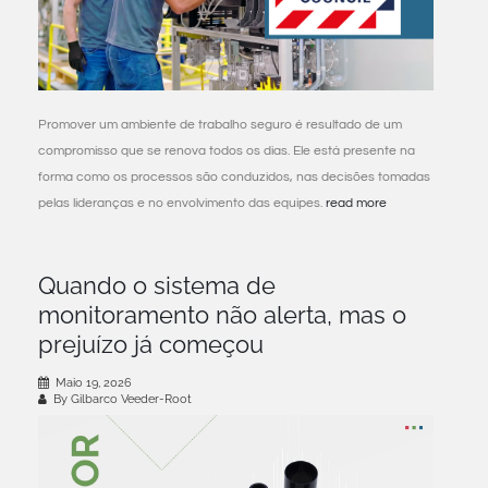
Promover um ambiente de trabalho seguro é resultado de um
compromisso que se renova todos os dias. Ele está presente na
forma como os processos são conduzidos, nas decisões tomadas
pelas lideranças e no envolvimento das equipes.
read more
Quando o sistema de
monitoramento não alerta, mas o
prejuízo já começou
Maio 19, 2026
By Gilbarco Veeder-Root