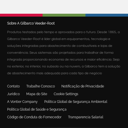
Sobre A Gilbarco Veeder-Root
Produtos testados pelo tempo e aprovados para o futuro. Desde 1865, a
Gilbarco Veeder-Root é líder global em equipamentos, tecnologia e
soluções integradas para abastecimento de combustíveis e lojas de
conveniência. Seus sistemas são projetados para trabalhar de forma
integrada proporcionando economia de recursos e maior eficiência. Seja
no exterior, no interior, no subsolo ou na nuvem, a Gilbarco tem a solução
de abastecimento mais adequada para cada tipo de negócio
Contato
Trabalhe Conosco
Notificação de Privacidade
Jurídico
Mapa do Site
Cookie Settings
A Vontier Company
Política Global de Segurança Ambiental
Política Global de Saúde e Segurança
Código de Conduta do Fornecedor
Transparencia Salarial