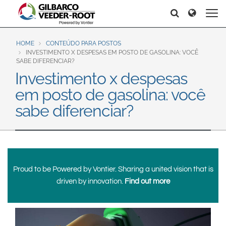
North America
Europe & CIS
Search
Search
Search
United States
English
Dansk
Canada
Deutsch
Español
HOME
CONTEÚDO PARA POSTOS
INVESTIMENTO X DESPESAS EM POSTO DE GASOLINA: VOCÊ
Français
Italiano
SABE DIFERENCIAR?
Latin America
Investimento x despesas
Magyar
Norsk
Español
English
em posto de gasolina: você
Română
Pусский
Srpski
Suomi
sabe diferenciar?
Brazil
Svenska
Português
English
Middle East and Africa
Mexico
Proud to be Powered by Vontier. Sharing a united vision that is
India
driven by innovation.
Find out more
Español
Asia Pacific
Australia
中国