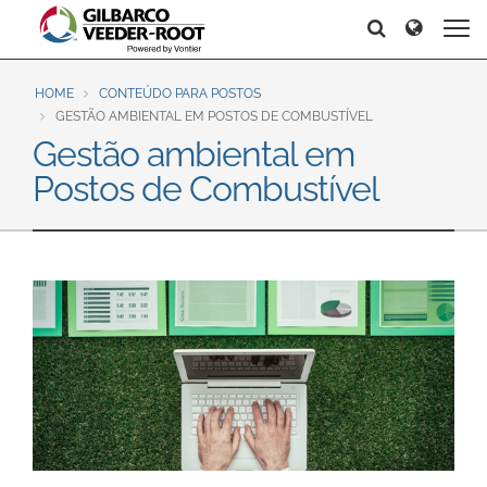
North America
Europe & CIS
Search
Search
Search
United States
English
Dansk
Canada
Deutsch
Español
HOME
CONTEÚDO PARA POSTOS
GESTÃO AMBIENTAL EM POSTOS DE COMBUSTÍVEL
Français
Italiano
Gestão ambiental em
Latin America
Magyar
Norsk
Postos de Combustível
Español
English
Română
Pусский
Srpski
Suomi
Brazil
Svenska
Português
English
Middle East and Africa
Mexico
India
Español
Asia Pacific
Australia
中国