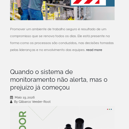
Promover um ambiente de trabalho seguro é resultado de um
compromisso que se renova todos os dias. Ele está presente na
forma como os processos são conduzidos, nas decisões tomadas
pelas lideranças e no envolvimento das equipes.
read more
Quando o sistema de
monitoramento não alerta, mas o
prejuízo já começou
Maio 19, 2026
By Gilbarco Veeder-Root