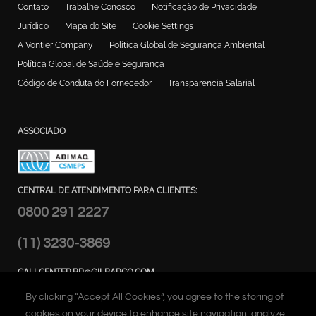
Contato
Trabalhe Conosco
Notificação de Privacidade
Jurídico
Mapa do Site
Cookie Settings
A Vontier Company
Política Global de Segurança Ambiental
Política Global de Saúde e Segurança
Código de Conduta do Fornecedor
Transparencia Salarial
ASSOCIADO
CENTRAL DE ATENDIMENTO PARA CLIENTES:
0800 291 2227
(11) 3230-3869
CALLCENTER.BR@GILBARCO.COM
ENDEREÇO:
By clicking “Accept All Cookies”, you agree to the storing of
Alameda Caiapós, 173 - Tamboré,
cookies on your device to enhance site navigation, analyze