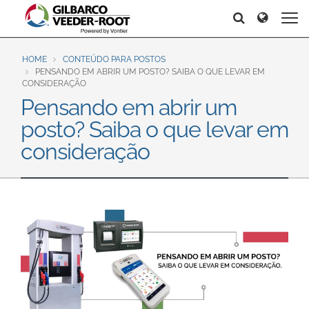
North America
Europe & CIS
Search
Search
Search
United States
English
Dansk
Canada
Deutsch
Español
HOME
CONTEÚDO PARA POSTOS
PENSANDO EM ABRIR UM POSTO? SAIBA O QUE LEVAR EM
Français
Italiano
CONSIDERAÇÃO
Latin America
Pensando em abrir um
Magyar
Norsk
Español
English
posto? Saiba o que levar em
Română
Pусский
Srpski
Suomi
consideração
Brazil
Svenska
Português
English
Middle East and Africa
Mexico
India
Español
Asia Pacific
Australia
中国