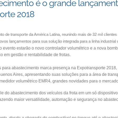
ecimento é o grande lançament
orte 2018
to de transporte da América Latina, reunindo mais de 32 mil cliente
os lançamentos para sua solução integrada para a linha industrial c
o evento estarão o novo controlador volumétrico e a nova bom
co em gestão e rentabilidade de frotas.
 para abastecimento marca presença na Expotransporte 2018, 
uenos Aires, apresentando suas soluções para a área de transp
 medidor volumétrico EMR4, grandes novidades para o mercad
role do abastecimento dos veículos da frota em um só disposit
razendo maior versatilidade, automação e segurança no abastec
nto, desde a chegada do combustível no tanque até o abastec