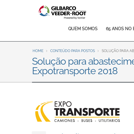
North America
United States
Canada
Main
QUEM SOMOS
65 ANOS NO 
Latin America
navigation
Español
English
HOME
CONTEÚDO PARA POSTOS
SOLUÇÃO PARA AB
Brazil
Solução para abastecim
Português
English
Expotransporte 2018
Mexico
Español