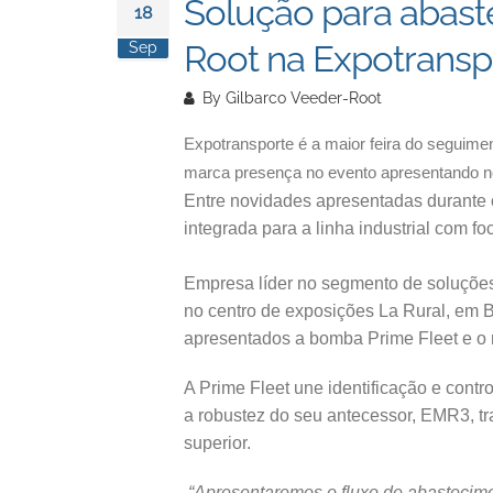
Solução para abast
18
Root na Expotransp
Sep
By
Gilbarco Veeder-Root
Expotransporte é a maior feira do seguimen
marca presença no evento apresentando nov
Entre novidades apresentadas durante 
integrada para a linha industrial com fo
Empresa líder no segmento de soluções
no centro de exposições La Rural, em B
apresentados a bomba Prime Fleet e o
A Prime Fleet une identificação e cont
a robustez do seu antecessor, EMR3, t
superior.
“Apresentaremos o fluxo de abastecime