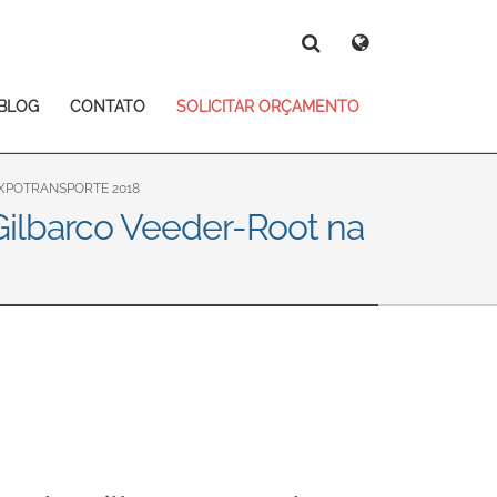
Deutsch
Español
Magyar
Norsk
BLOG
CONTATO
SOLICITAR ORÇAMENTO
Srpski
Suomi
Search
Search
Search
XPOTRANSPORTE 2018
Gilbarco Veeder-Root na
 East Asia