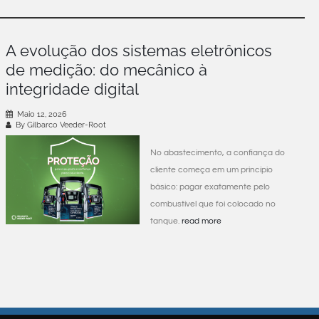
A evolução dos sistemas eletrônicos
de medição: do mecânico à
integridade digital
Maio 12, 2026
By Gilbarco Veeder-Root
No abastecimento, a confiança do
cliente começa em um princípio
básico: pagar exatamente pelo
combustível que foi colocado no
tanque.
read more