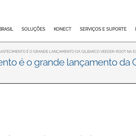
Europe & CIS
English
Dansk
Français
Italiano
BRASIL
SOLUÇÕES
KONECT
SERVIÇOS E SUPORTE
Română
Pусский
Svenska
ASTECIMENTO É O GRANDE LANÇAMENTO DA GILBARCO VEEDER-ROOT NA E
ento é o grande lançamento da 
Middle East and Africa
India
Asia Pacific
Australia
中国
South