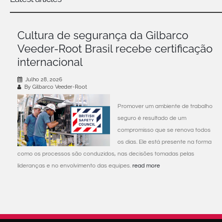
Cultura de segurança da Gilbarco
Veeder-Root Brasil recebe certificação
internacional
Julho 28, 2026
By Gilbarco Veeder-Root
Promover um ambiente de trabalho
seguro é resultado de um
compromisso que se renova todos
os dias. Ele está presente na forma
como os processos são conduzidos, nas decisões tomadas pelas
lideranças e no envolvimento das equipes.
read more