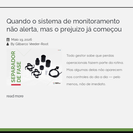
Quando o sistema de monitoramento
não alerta, mas o prejuízo já começou
Maio 19, 2026
By Gilbarco Veeder-Root
Todo gestor sabe que perdas
operacionais fazem parte da rotina.
Mas algumas delas não aparecem
nos controles do dia a dia — pelo
menos, não de imediato.
read more