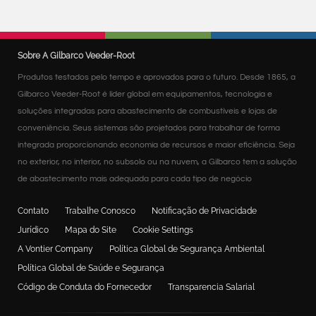
Sobre A Gilbarco Veeder-Root
Produtos testados pelo tempo e aprovados para o futuro. Desde 1865, a
Gilbarco Veeder-Root é líder global em equipamentos, tecnologia e
soluções integradas para abastecimento de combustíveis e lojas de
conveniência. Seus sistemas são projetados para trabalhar de forma
integrada proporcionando economia de recursos e maior eficiência. Seja
no exterior, no interior, no subsolo ou na nuvem, a Gilbarco tem a solução
de abastecimento mais adequada para cada tipo de negócio
Contato
Trabalhe Conosco
Notificação de Privacidade
Jurídico
Mapa do Site
Cookie Settings
A Vontier Company
Política Global de Segurança Ambiental
Política Global de Saúde e Segurança
Código de Conduta do Fornecedor
Transparencia Salarial