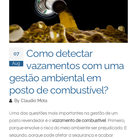
South East Asia
Como detectar
07
vazamentos com uma
Aug
gestão ambiental em
posto de combustível?
By
Claudio Mota
Uma das questões mais importantes na gestão de um
posto revendedor é o
vazamento de combustível
. Primeiro,
porque envolve o risco do meio ambiente ser prejudicado. E
segundo, porque pode afetar a segurança e acabar