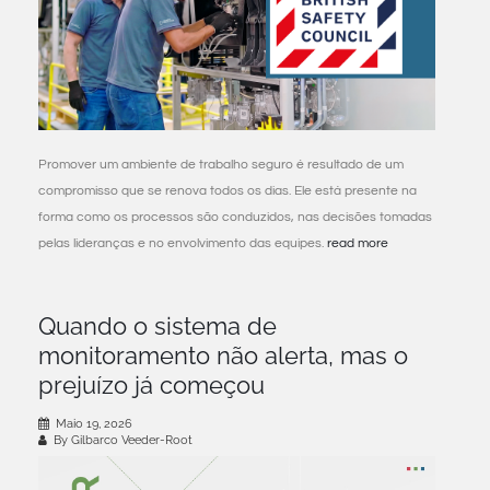
Promover um ambiente de trabalho seguro é resultado de um
compromisso que se renova todos os dias. Ele está presente na
forma como os processos são conduzidos, nas decisões tomadas
pelas lideranças e no envolvimento das equipes.
read more
Quando o sistema de
monitoramento não alerta, mas o
prejuízo já começou
Maio 19, 2026
By Gilbarco Veeder-Root