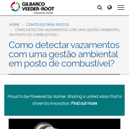
North America
Europe & CIS
Search
Search
Search
United States
English
Dansk
Canada
Deutsch
Español
HOME
CONTEÚDO PARA POSTOS
COMO DETECTAR VAZAMENTOS COM UMA GESTÃO AMBIENTAL
Français
Italiano
EM POSTO DE COMBUSTÍVEL?
Latin America
Como detectar vazamentos
Magyar
Norsk
Español
English
com uma gestão ambiental
Română
Pусский
Srpski
Suomi
em posto de combustível?
Brazil
Svenska
Português
English
Middle East and Africa
Mexico
Proud to be Powered by Vontier. Sharing a united vision that is
India
driven by innovation.
Find out more
Español
Asia Pacific
Australia
中国