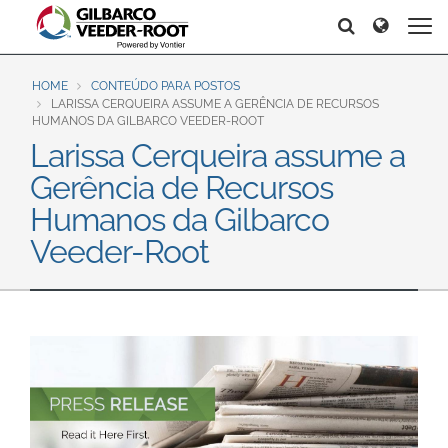
North America
Europe & CIS
Search
Search
Search
United States
English
Dansk
Canada
Deutsch
Español
HOME
CONTEÚDO PARA POSTOS
LARISSA CERQUEIRA ASSUME A GERÊNCIA DE RECURSOS
Français
Italiano
HUMANOS DA GILBARCO VEEDER-ROOT
Latin America
Larissa Cerqueira assume a
Magyar
Norsk
Español
English
Gerência de Recursos
Română
Pусский
Srpski
Suomi
Humanos da Gilbarco
Brazil
Svenska
Veeder-Root
Português
English
Middle East and Africa
Mexico
India
Español
Asia Pacific
Australia
中国