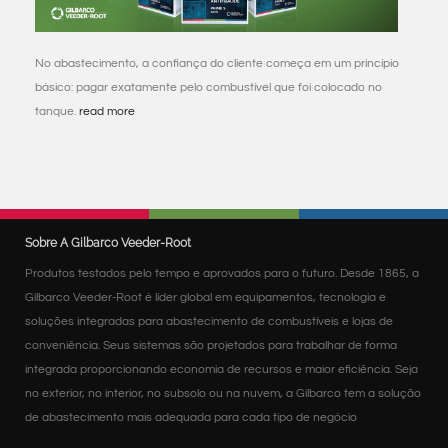
No abastecimento, a confiança do cliente começa em um princípio
básico: pagar exatamente pelo combustível que foi colocado no
tanque.
read more
Sobre A Gilbarco Veeder-Root
Produtos testados pelo tempo e aprovados para o futuro. Desde 1865, a
Gilbarco Veeder-Root é líder global em equipamentos, tecnologia e
soluções integradas para abastecimento de combustíveis e lojas de
conveniência. Seus sistemas são projetados para trabalhar de forma
integrada proporcionando economia de recursos e maior eficiência. Seja
no exterior, no interior, no subsolo ou na nuvem, a Gilbarco tem a solução
de abastecimento mais adequada para cada tipo de negócio