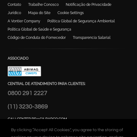
Contato
Trabalhe Conosco
Notificação de Privacidade
Jurídico
Mapa do Site
Cookie Settings
A Vontier Company
Política Global de Segurança Ambiental
Política Global de Saúde e Segurança
Código de Conduta do Fornecedor
Transparencia Salarial
ASSOCIADO
CENTRAL DE ATENDIMENTO PARA CLIENTES:
0800 291 2227
(11) 3230-3869
CALLCENTER.BR@GILBARCO.COM
ENDEREÇO:
By clicking “Accept All Cookies”, you agree to the storing of
Alameda Caiapós, 173 - Tamboré,