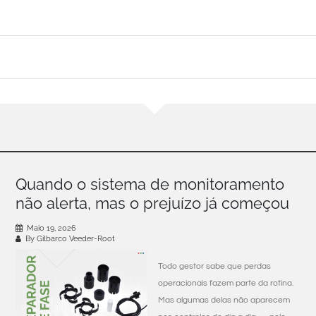
Quando o sistema de monitoramento
não alerta, mas o prejuízo já começou
Maio 19, 2026
By Gilbarco Veeder-Root
Todo gestor sabe que perdas
operacionais fazem parte da rotina.
Mas algumas delas não aparecem