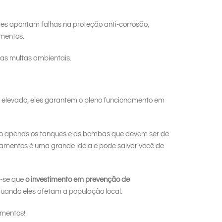
les apontam falhas na proteção anti-corrosão,
amentos.
 das multas ambientais.
s elevado, eles garantem o pleno funcionamento em
são apenas os tanques e as bombas que devem ser de
amentos é uma grande ideia e pode salvar você de
e-se que
o investimento em prevenção de
quando eles afetam a população local.
amentos!