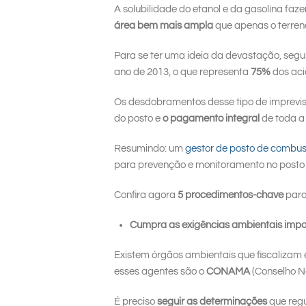
A solubilidade do etanol e da gasolina faz
área bem mais ampla
que apenas o terren
Para se ter uma ideia da devastação, seg
ano de 2013, o que representa
75%
dos aci
Os desdobramentos desse tipo de imprevis
do posto e
o pagamento integral
de toda a
Resumindo: um
gestor de posto de combust
para prevenção e monitoramento no posto 
Confira agora
5 procedimentos-chave
para
Cumpra as exigências ambientais impo
Existem órgãos ambientais que fiscalizam 
esses agentes são o
CONAMA
(Conselho N
É preciso
seguir as determinações
que regu