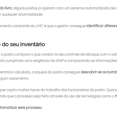
do livro
, alguns postos já operam com um sistema automatizado de
r qualquer anormalidade.
mento constante do LMC é que o gestor consegue
identificar difere
 do seu inventário
o posto compara o que consta no seu controle de estoque com o vol
r está cumprindo uma exigência da ANP e comparando as informaçõe
nventário calculado, a equipe do posto consegue
descobrir se as bomb
 algum vazamento.
que capta muitas horas do trabalho dos funcionários do posto. Quand
gindo que o processo seja feito através do uso de tecnologias como o
M
tomatizar este processo.