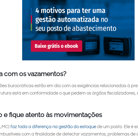
na com os vazamentos?
s burocráticas estão em dia com as exigências relacionadas à pres
strutura está em conformidade o que pedem os órgãos fiscalizadores
o e fique atento às movimentações
(LMC)
faz toda a diferença na gestão do estoque
de um posto. Ele é e
mbustíveis com a finalidade de detectar vazamentos, problemas de