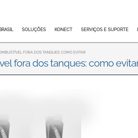
Europe & CIS
English
Dansk
Français
Italiano
BRASIL
SOLUÇÕES
KONECT
SERVIÇOS E SUPORTE
Română
Pусский
Svenska
MBUSTÍVEL FORA DOS TANQUES: COMO EVITAR
l fora dos tanques: como evita
Middle East and Africa
India
Asia Pacific
Australia
中国
South