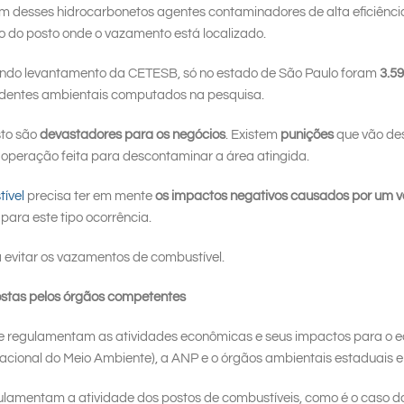
em desses hidrocarbonetos agentes contaminadores de alta eficiência,
o do posto onde o vazamento está localizado.
undo levantamento da CETESB, só no estado de São Paulo foram
3.5
dentes ambientais computados na pesquisa.
to são
devastadores para os negócios
. Existem
punições
que vão des
 operação feita para descontaminar a área atingida.
ível
precisa ter em mente
os impactos negativos causados por um 
para este tipo ocorrência.
 evitar os vazamentos de combustível.
stas pelos órgãos competentes
e regulamentam as atividades econômicas e seus impactos para o eco
acional do Meio Ambiente), a ANP e o órgãos ambientais estaduais e
lamentam a atividade dos postos de combustíveis, como é o caso 