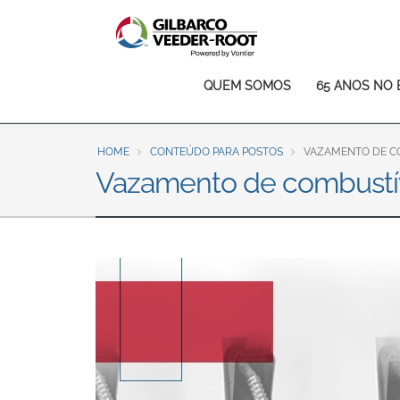
North America
United States
Canada
Main
QUEM SOMOS
65 ANOS NO 
Latin America
navigation
Español
English
HOME
CONTEÚDO PARA POSTOS
VAZAMENTO DE CO
Brazil
Vazamento de combustíve
Português
English
Mexico
Español