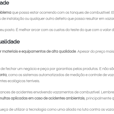
dade
roblema
que possa estar ocorrendo com os tanques de combustível. E
 de instalação ou qualquer outro defeito que possa resultar em vaz
o seu posto. É melhor arcar com os custos do teste do que com o valor
ualidade
r materiais e equipamentos de alta qualidade
. Apesar do preço mai
 de fechar um negócio e peça por garantias pelos produtos. E não 
onta
, como os sistemas automatizados de medição e controle de vaz
tes ecológicos terríveis.
 chances de acidentes envolvendo vazamentos de combustível. Lembr
multas aplicadas em caso de acidentes ambientais
, principalmente 
ueça de utilizar a tecnologia como uma aliada na luta contra os vaz