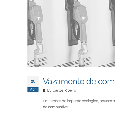
Vazamento de combu
26
Apr
By
Carlos Ribeiro
Em termos de impacto ecológico, poucos a
de combustível
.