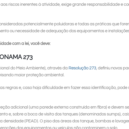
 aos riscos inerentes à atividade, exige grande responsabilidade e 
consideradas potencialmente poluidoras e todas as práticas que for
imento ou necessidade de adequação dos equipamentos e instalações
idade com a lei, você deve:
o CONAMA 273
ional do Meio Ambiente), através da
Resolução 273
, definiu novos 
visando maior proteção ambiental.
tas regras e, caso haja dificuldade em fazer essa identificação, po
eção adicional (uma parede externa construída em fibra) e devem se
o e, sobre a boca de visita dos tanques (denominados sumps), caix
alta densidade (PEAD). O piso das áreas dos tanque, bombas e lavag
erações dos equipamentos ou veículos não contaminem o solo.