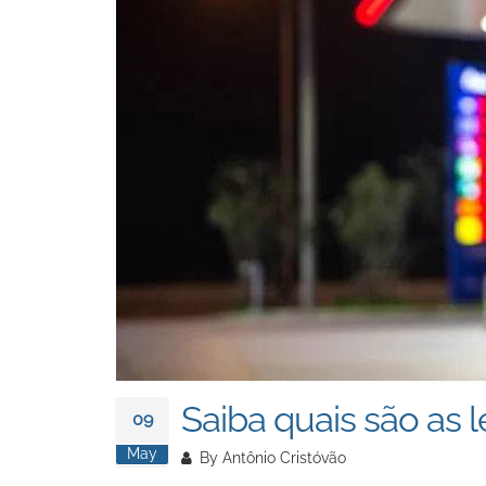
Saiba quais são as
09
May
By
Antônio Cristóvão