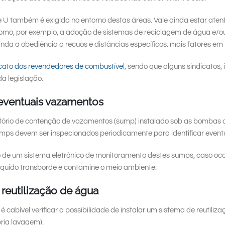
U também é exigida no entorno destas áreas. Vale ainda estar atent
como, por exemplo, a adoção de sistemas de reciclagem de água e/o
da a obediência a recuos e distâncias específicos. mais fatores e
cato dos revendedores de combustível
, sendo que alguns sindicatos, 
da legislação.
 eventuais vazamentos
ório de contenção de vazamentos (sump) instalado sob as bombas de
ps devem ser inspecionados periodicamente para identificar event
 um sistema eletrônico de monitoramento destes sumps, caso ocorra
líquido transborde e contamine o meio ambiente.
e reutilização de água
cabível verificar a possibilidade de instalar um sistema de reutiliza
ria lavagem).