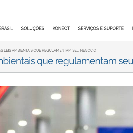
Europe & CIS
English
Dansk
Français
Italiano
BRASIL
SOLUÇÕES
KONECT
SERVIÇOS E SUPORTE
Română
Pусский
Svenska
AS LEIS AMBIENTAIS QUE REGULAMENTAM SEU NEGÓCIO
 ambientais que regulamentam se
Middle East and Africa
India
Asia Pacific
Australia
中国
South