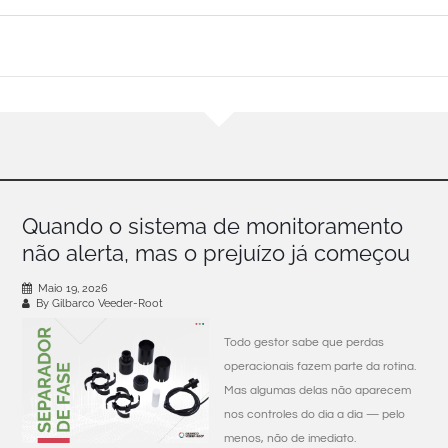
Quando o sistema de monitoramento
não alerta, mas o prejuízo já começou
Maio 19, 2026
By Gilbarco Veeder-Root
Todo gestor sabe que perdas
operacionais fazem parte da rotina.
Mas algumas delas não aparecem
nos controles do dia a dia — pelo
menos, não de imediato.