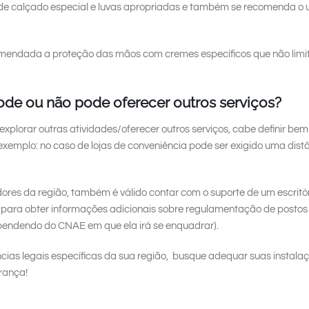
 de calçado especial e luvas apropriadas e também se recomenda o u
comendada a proteção das mãos com cremes específicos que não lim
de ou não pode oferecer outros serviços?
explorar outras atividades/oferecer outros serviços, cabe definir be
or exemplo: no caso de lojas de conveniência pode ser exigido uma dis
ores da região, também é válido contar com o suporte de um escritór
) para obter informações adicionais sobre regulamentação de posto
ependendo do CNAE em que ela irá se enquadrar).
ncias legais específicas da sua região, busque adequar suas instala
rança!