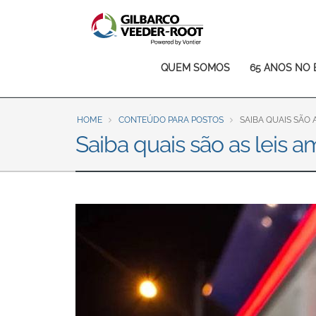
North America
United States
Canada
Main
QUEM SOMOS
65 ANOS NO 
Latin America
navigation
Español
English
HOME
CONTEÚDO PARA POSTOS
SAIBA QUAIS SÃO 
Brazil
Saiba quais são as leis
Português
English
Mexico
Español