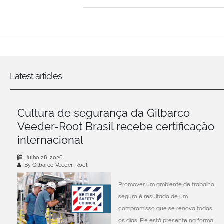
Latest articles
Cultura de segurança da Gilbarco
Veeder-Root Brasil recebe certificação
internacional
Julho 28, 2026
By Gilbarco Veeder-Root
Promover um ambiente de trabalho
seguro é resultado de um
compromisso que se renova todos
os dias. Ele está presente na forma