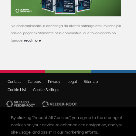
No abastecimento, a confiança do cliente começa em um princípio
básico: pagar exatamente pelo combustível que foi colocado no
tanque.
read more
Contact
Careers
Privacy
Legal
Sitemap
Cookie List
Cookie Settings
CONTACT US
By clicking “Accept All Cookies”, you agree to the storing of
0800 892 2323
cookies on your device to enhance site navigation, analyze
site usage, and assist in our marketing efforts.