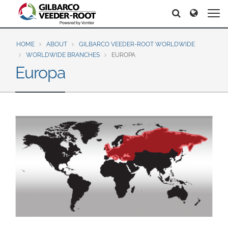
North America
Europe & CIS
Search
Search
Search
United States
English
Dansk
Canada
Deutsch
Español
HOME
ABOUT
GILBARCO VEEDER-ROOT WORLDWIDE
WORLDWIDE BRANCHES
EUROPA
Français
Italiano
Europa
Latin America
Magyar
Norsk
Español
English
Română
Pусский
Srpski
Suomi
Brazil
Svenska
Português
English
Middle East and Africa
Mexico
India
Español
Asia Pacific
Australia
中国