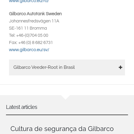
www.gilbarco.eu/ro/
Gilbarco Autotank Sweden
Johannesfredsvägen 11A
SE-161 11 Bromma
Tel: +46-(0)704 05 00
Fax: +46 (0) 8 682 6731
www.gilbarco.eu/sv/
Main
Gilbarco Veeder-Root in Brasil
navigation
Latest articles
Cultura de segurança da Gilbarco