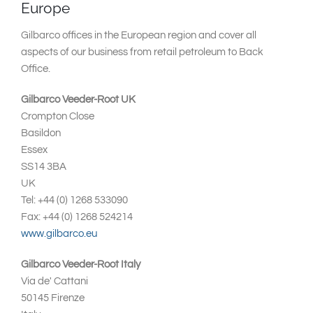
South East Asia
Europe
Gilbarco offices in the European region and cover all
aspects of our business from retail petroleum to Back
Office.
Gilbarco Veeder-Root UK
Crompton Close
Basildon
Essex
SS14 3BA
UK
Tel: +44 (0) 1268 533090
Fax: +44 (0) 1268 524214
www.gilbarco.eu
Gilbarco Veeder-Root Italy
Via de' Cattani
50145 Firenze