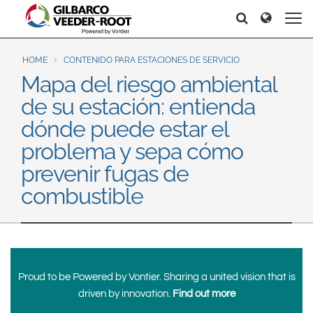
North America
Europe & CIS
Search
Search
Search
United States
English
Dansk
Canada
Deutsch
Español
HOME
CONTENIDO PARA ESTACIONES DE SERVICIO
Mapa del riesgo ambiental
Français
Italiano
Latin America
de su estación: entienda
Magyar
Norsk
Español
English
dónde puede estar el
Română
Pусский
problema y sepa cómo
Srpski
Suomi
Brazil
prevenir fugas de
Svenska
Português
combustible
English
Middle East and Africa
Mexico
India
Español
Asia Pacific
Proud to be Powered by Vontier. Sharing a united vision that is
Australia
中国
driven by innovation.
Find out more