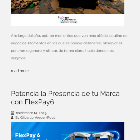
A lo largo del año, existen momentos que van más allá de la rutina de
negocios. Momentos en los que es posible detenerse, observar el
panorama general y alinear, de forma clara, hacia dónde nos
dirigimos.
read more
Potencia la Presencia de tu Marca
con FlexPay6
noviembre 14, 2025
By Gilbarco Veeder-Root