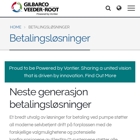
North America
Europe & CIS
Søker
Søker
United States
English
Dansk
Canada
Deutsch
Español
HOME
BETALINGSLØSNINGER
Betalingsløsninger
Français
Italiano
Latin America
Magyar
Norsk
Español
English
Română
Pусский
Srpski
Suomi
Brazil
Proud to be Powered by Vontier. Sharing a united vision
Svenska
that is driven by innovation.
Find Out More
Português
English
Neste generasjon
Middle East and Africa
betalingsløsninger
Mexico
India
Español
Et bredt utvalg av løsninger for betaling ved pumpe støtter
Asia Pacific
all moderne selvbetjent drift på forplassen med de
Australia
中国
forskjellige valgmulighetene og potensielle
konfigurasjonene av FlexPay™-systemene støtter alle