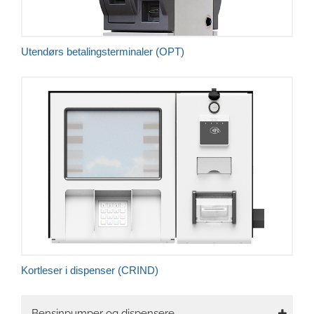
Utendørs betalingsterminaler (OPT)
Stilig og kompakt, direktemontering på pumpen
Godtar alle debet-, kreditt- og lojalitetskort,
kontanter, kontaktløs betaling, kuponger og NFC
Høyeste sikkerhetsnivå mot svindel
Kortleser i dispenser (CRIND)
Main
Bensinpumper og dispensere