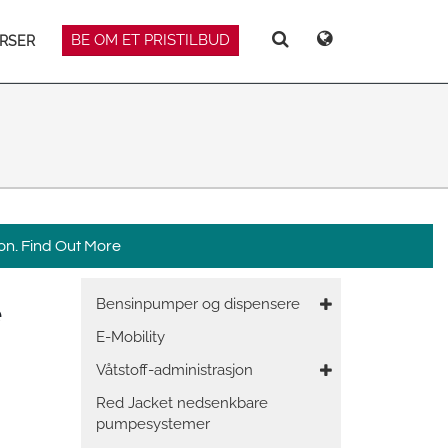
BE OM ET PRISTILBUD
RSER
Deutsch
Español
Søker
Søker
Magyar
Norsk
Srpski
Suomi
on.
Find Out More
Main
e
Bensinpumper og dispensere
 East Asia
navigation
E-Mobility
Våtstoff-administrasjon
Red Jacket nedsenkbare
pumpesystemer