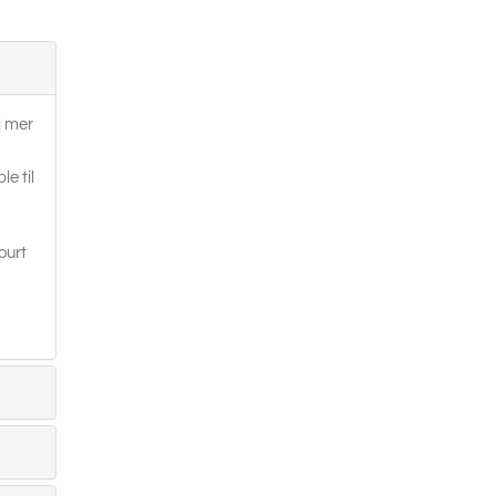
i mer
le til
ourt