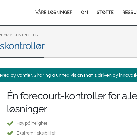
Europe & CIS
Main
VÅRE LØSNINGER
OM
STØTTE
RESSU
English
Dansk
navigation
Français
Italiano
Română
Pусский
ORGÅRDSKONTROLLØR
kontrollør
Svenska
Middle East and Africa
India
ed by Vontier. Sharing a united vision that is driven by innovati
Asia Pacific
Én forecourt-kontroller for all
Australia
中国
South
løsninger
Høy pålitelighet
Ekstrem fleksibilitet