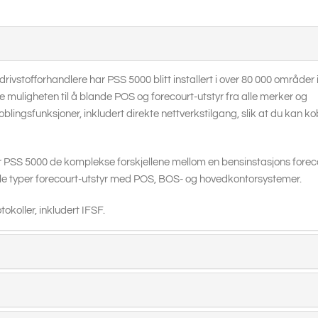
drivstofforhandlere har PSS 5000 blitt installert i over 80 000 områder 
e muligheten til å blande POS og forecourt-utstyr fra alle merker og
oblingsfunksjoner, inkludert direkte nettverkstilgang, slik at du kan kob
SS 5000 de komplekse forskjellene mellom en bensinstasjons forec
 alle typer forecourt-utstyr med POS, BOS- og hovedkontorsystemer.
okoller, inkludert IFSF.