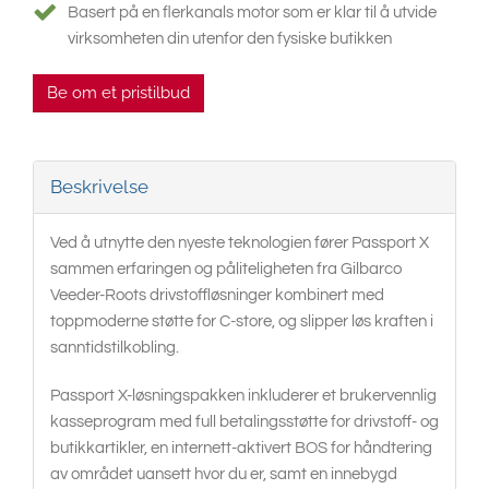
Basert på en flerkanals motor som er klar til å utvide
virksomheten din utenfor den fysiske butikken
Be om et pristilbud
Beskrivelse
Ved å utnytte den nyeste teknologien fører Passport X
sammen erfaringen og påliteligheten fra Gilbarco
Veeder-Roots drivstoffløsninger kombinert med
toppmoderne støtte for C-store, og slipper løs kraften i
sanntidstilkobling.
Passport X-løsningspakken inkluderer et brukervennlig
kasseprogram med full betalingsstøtte for drivstoff- og
butikkartikler, en internett-aktivert BOS for håndtering
av området uansett hvor du er, samt en innebygd