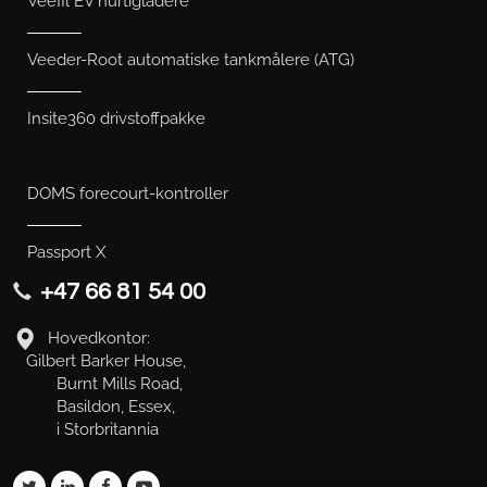
Veefil EV hurtigladere
Veeder-Root automatiske tankmålere (ATG)
Insite360 drivstoffpakke
DOMS forecourt-kontroller
Passport X
+47 66 81 54 00
Hovedkontor:
Gilbert Barker House,
Burnt Mills Road,
Basildon, Essex,
i Storbritannia