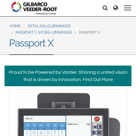
North America
Europe & CIS
Søker
Søker
United States
English
Dansk
Canada
Deutsch
Español
HOME
DETALJSALGLØSNINGER
PASSPORT C-STORE-LØSNINGER
PASSPORT X
Français
Italiano
Passport X
Latin America
Magyar
Norsk
Español
English
Română
Pусский
Srpski
Suomi
Brazil
Proud to be Powered by Vontier. Sharing a united vision
Svenska
Português
that is driven by innovation.
Find Out More
English
Middle East and Africa
Mexico
India
Español
Asia Pacific
Australia
中国