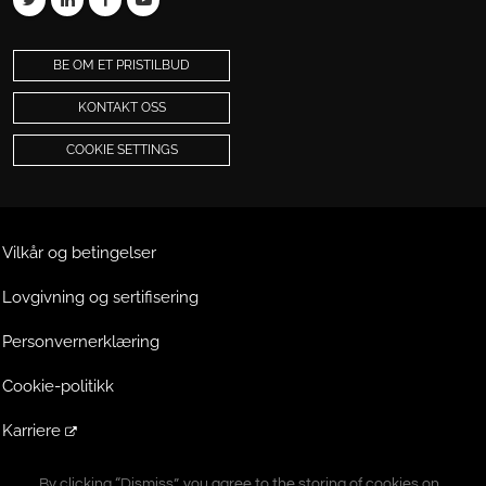
BE OM ET PRISTILBUD
KONTAKT OSS
COOKIE SETTINGS
Vilkår og betingelser
Lovgivning og sertifisering
Personvernerklæring
Cookie-politikk
Karriere
Ekstranett
By clicking “Dismiss”, you agree to the storing of cookies on
By clicking “Dismiss”, you agree to the storing of cookies on