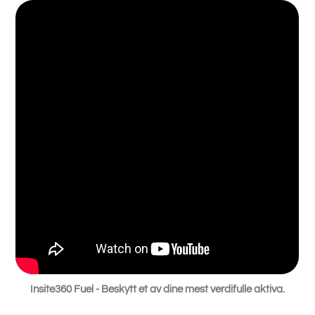
Insite360 Fuel - Beskytt et av dine mest verdifulle aktiva.