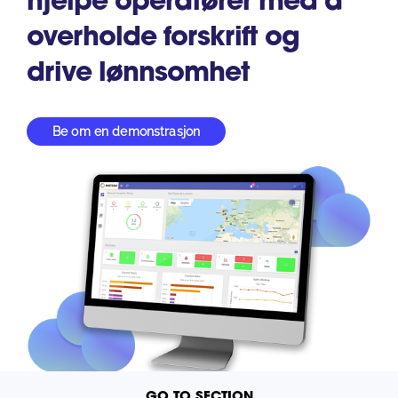
hjelpe operatører med å
South East Asia
overholde forskrift og
drive lønnsomhet
Be om en demonstrasjon
GO TO SECTION