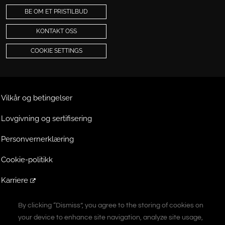
BE OM ET PRISTILBUD
KONTAKT OSS
COOKIE SETTINGS
Vilkår og betingelser
Lovgivning og sertifisering
Personvernerklæring
Cookie-politikk
Karriere
Ekstranett
By clicking “Dismiss”, you agree to the storing of cookies on
By clicking “Dismiss”, you agree to the storing of cookies on
your device to enhance site navigation, analyze site usage,
your device to enhance site navigation, analyze site usage,
A Vontier Company