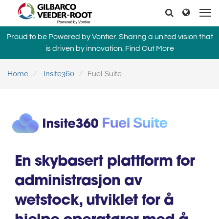
North America
Europe & CIS
Søker
Søker
United States
English
Dansk
Proud to be Powered by Vontier. Sharing a united vision that
Canada
Deutsch
Español
is driven by innovation.
Find Out More
Français
Italiano
Latin America
Magyar
Norsk
Home
Insite360
Fuel Suite
Español
English
Română
Pусский
Srpski
Suomi
Brazil
Svenska
Português
English
Middle East and Africa
En skybasert plattform for
Mexico
India
administrasjon av
Español
Asia Pacific
wetstock, utviklet for å
Australia
中国