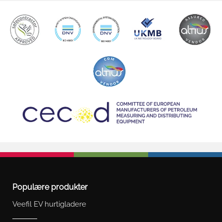
Populære produkter
Veefil EV hurtigladere