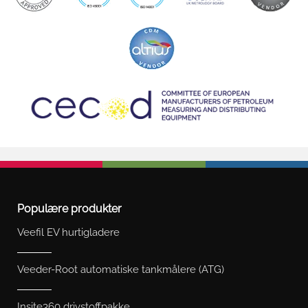
Populære produkter
Veefil EV hurtigladere
Veeder-Root automatiske tankmålere (ATG)
Insite360 drivstoffpakke