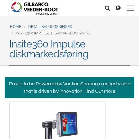
North America
Europe & CIS
Søker
Søker
United States
English
Dansk
Canada
Deutsch
Español
HOME
DETALJSALGLØSNINGER
INSITE360 IMPULSE DISKMARKEDSFØRING
Français
Italiano
Insite360 Impulse
Latin America
Magyar
Norsk
diskmarkedsføring
Español
English
Română
Pусский
Srpski
Suomi
Brazil
Svenska
Português
Proud to be Powered by Vontier. Sharing a united vision
English
Middle East and Africa
that is driven by innovation.
Find Out More
Mexico
India
Español
Asia Pacific
Australia
中国