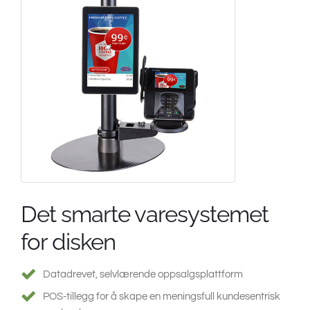
South East Asia
Det smarte varesystemet
for disken
Datadrevet, selvlærende oppsalgsplattform
POS-tillegg for å skape en meningsfull kundesentrisk