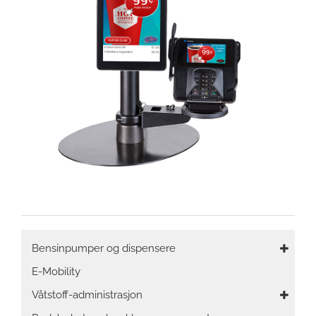
Main
Bensinpumper og dispensere
navigation
E-Mobility
Våtstoff-administrasjon