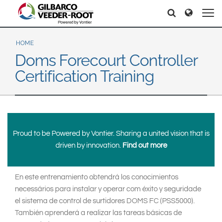
North America
Europe & CIS
Search
Search
Search
United States
English
Dansk
Canada
Deutsch
Español
HOME
Doms Forecourt Controller
Français
Italiano
Latin America
Certification Training
Magyar
Norsk
Español
English
Română
Pусский
Srpski
Suomi
Brazil
Svenska
Português
Proud to be Powered by Vontier. Sharing a united vision that is
English
Middle East and Africa
driven by innovation.
Find out more
Mexico
India
En este entrenamiento obtendrá los conocimientos
Español
necessários para instalar y operar com éxito y seguridade
Asia Pacific
el sistema de control de surtidores DOMS FC (PSS5000).
Australia
中国
También aprenderá a realizar las tareas básicas de