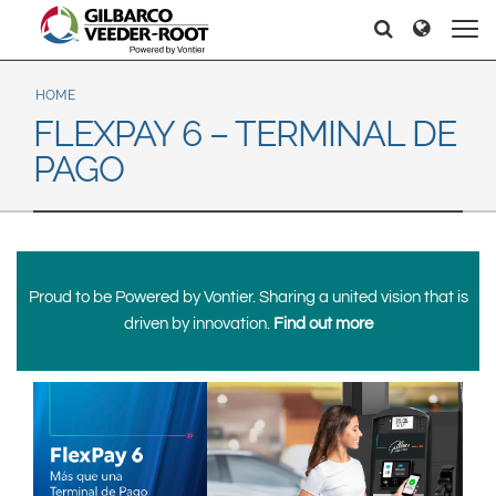
North America
Europe & CIS
Search
Search
Search
United States
English
Dansk
Canada
Deutsch
Español
HOME
FLEXPAY 6 – TERMINAL DE
Français
Italiano
Latin America
PAGO
Magyar
Norsk
Español
English
Română
Pусский
Srpski
Suomi
Brazil
Svenska
Português
Proud to be Powered by Vontier. Sharing a united vision that is
English
Middle East and Africa
driven by innovation.
Find out more
Mexico
India
Español
Asia Pacific
Australia
中国