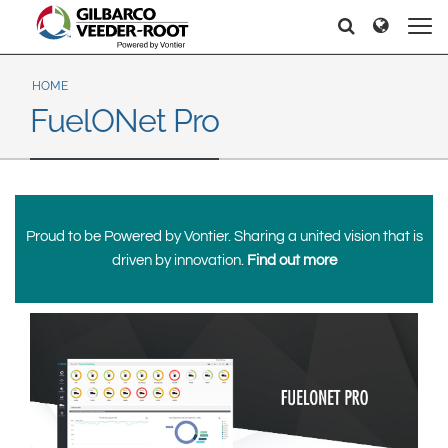
North America
Europe & CIS
Search
Search
Search
United States
English
Dansk
Canada
Deutsch
Español
HOME
FuelONet Pro
Français
Italiano
Latin America
Magyar
Norsk
Español
English
Română
Pусский
Srpski
Suomi
Brazil
Proud to be Powered by Vontier. Sharing a united vision that is
Svenska
Português
driven by innovation.
Find out more
English
Middle East and Africa
Mexico
India
Español
Asia Pacific
Australia
中国