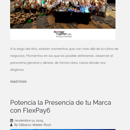
A lo largo del año, existen momentos que van más allá de la rutina de
negocios. Momentos en los que es posible detenerse, observar el
panorama general y alinear, de forma clara, hacia dónde nos
dirigimos.
read more
Potencia la Presencia de tu Marca
con FlexPay6
noviembre 14, 2025
By Gilbarco Veeder-Root