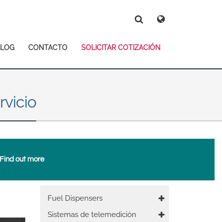
Deutsch
Español
Magyar
Norsk
BLOG
CONTACTO
SOLICITAR COTIZACIÓN
Srpski
Suomi
Search
Search
Search
rvicio
Find out more
 East Asia
Main
Fuel Dispensers
navigation
Sistemas de telemedición