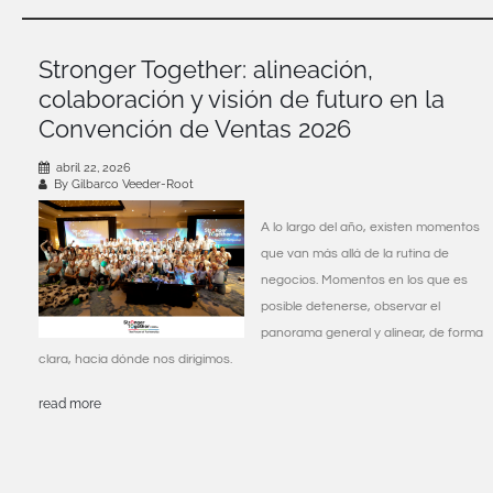
Stronger Together: alineación,
colaboración y visión de futuro en la
Convención de Ventas 2026
abril 22, 2026
By Gilbarco Veeder-Root
A lo largo del año, existen momentos
que van más allá de la rutina de
negocios. Momentos en los que es
posible detenerse, observar el
panorama general y alinear, de forma
clara, hacia dónde nos dirigimos.
read more