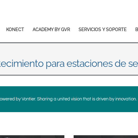
Europe & CIS
English
Dansk
Français
Italiano
KONECT
ACADEMY BY GVR
SERVICIOS Y SOPORTE
Română
Pусский
Svenska
ecimiento para estaciones de se
Middle East and Africa
India
Asia Pacific
wered by Vontier. Sharing a united vision that is driven by innovation.
Australia
中国
South