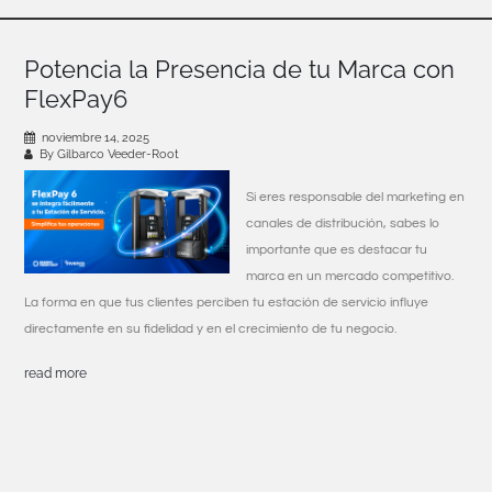
Potencia la Presencia de tu Marca con
FlexPay6
noviembre 14, 2025
By Gilbarco Veeder-Root
Si eres responsable del marketing en
canales de distribución, sabes lo
importante que es destacar tu
marca en un mercado competitivo.
La forma en que tus clientes perciben tu estación de servicio influye
directamente en su fidelidad y en el crecimiento de tu negocio.
read more