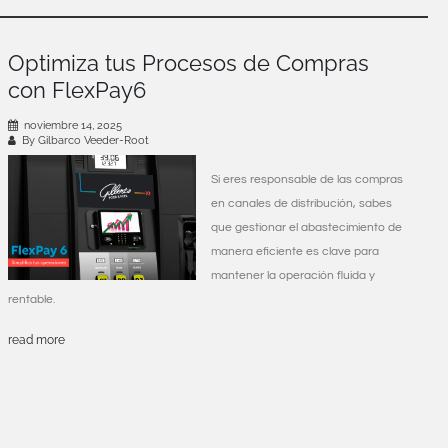
Optimiza tus Procesos de Compras
con FlexPay6
noviembre 14, 2025
By Gilbarco Veeder-Root
Si eres responsable de las compras
en canales de distribución, sabes
que gestionar el abastecimiento de
manera eficiente es clave para
mantener la operación fluida y
rentable.
read more