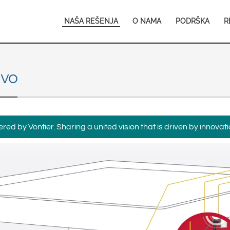
Europe & CIS
Main
NAŠA REŠENJA
O NAMA
PODRŠKA
R
English
Dansk
navigation
Français
Italiano
Română
Pусский
ivo
Svenska
Middle East and Africa
India
ed by Vontier. Sharing a united vision that is driven by innovati
Asia Pacific
Australia
中国
South