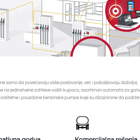
e samo da povećavaju vaše poslovanje, već i poboljšavaju doživljaj
se na jedinstvene zahteve vaših kupaca, asortiman automata za gori
alitetne i pouzdane benzinske pumpe koje su dizajnirane da podrže 
nativna goriva
Komercijalna rešenja