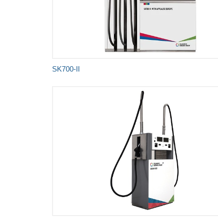
Vrhunska preciznost
Čuvena pouzdanost
Nenadmašno iskustvo
SK700-II
Kvalitetna konstrukcija i čvrsta struktura za
optimalnu jačinu
Potpuna fleksibilnost sa različitim brzinama
protoka i konfiguracijama creva
Kompatibilnost biogoriva i etanola