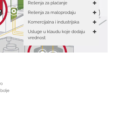
Rešenja za plaćanje
Rešenja za maloprodaju
Komercijalna i industrijska
Usluge u klaudu koje dodaju
vrednost
vo
bolje