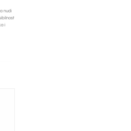
a nudi
ibilnost
a i