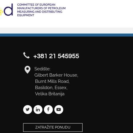
+381 21 545955
Sedište:
Gilbert Barker House,
Burnt Mills Road,
Basildon, Essex,
Velika Britanija
ZATRAŽITE PONUDU