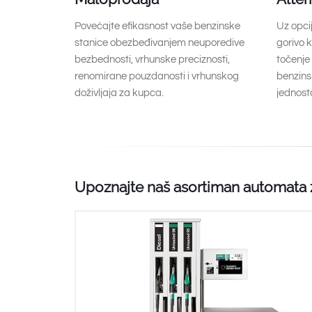
Povećajte efikasnost vaše benzinske
Uz opci
stanice obezbeđivanjem neuporedive
gorivo 
bezbednosti, vrhunske preciznosti,
točenje 
renomirane pouzdanosti i vrhunskog
benzinsk
doživljaja za kupca.
jednosta
Upoznajte naš asortiman automata 
Bezbednost je važna
Stvarna prilagodljivost