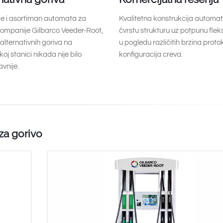
je i asortiman automata za
Kvalitetna konstrukcija automat
kompanije Gilbarco Veeder-Root,
čvrstu strukturu uz potpunu fleks
alternativnih goriva na
u pogledu različitih brzina protok
oj stanici nikada nije bilo
konfiguracija creva.
vnije.
za gorivo
Najbolji u klasi bezbednosti
Neuporediva raznovrsnost