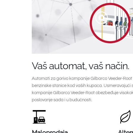
Vaš automat, vaš način.
Automati za gorivo kompanije Gilbarco Veeder-Root n
benzinske stanice kod vaših kupaca. Usmeravajući 
kompanije Gilbarco Veeder-Root obezbeđuje visokokv
poslovanje sada i u budućnosti.
Maloprodaja
Alter