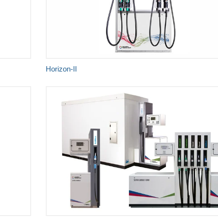
Vrhunska preciznost
Nenadmašan doživljaj za kupca
Horizon-II
LPG
CNG
AdBlue
E85 and bio-diesel