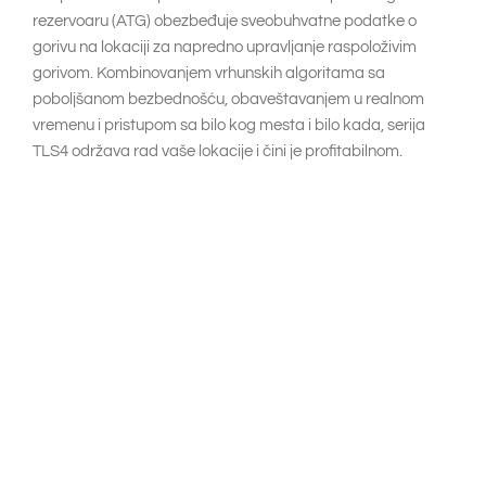
rezervoaru (ATG) obezbeđuje sveobuhvatne podatke o
gorivu na lokaciji za napredno upravljanje raspoloživim
gorivom. Kombinovanjem vrhunskih algoritama sa
poboljšanom bezbednošću, obaveštavanjem u realnom
vremenu i pristupom sa bilo kog mesta i bilo kada, serija
TLS4 održava rad vaše lokacije i čini je profitabilnom.