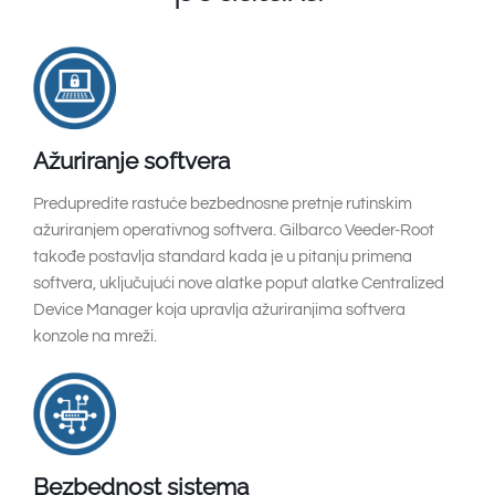
Ažuriranje softvera
Predupredite rastuće bezbednosne pretnje rutinskim
ažuriranjem operativnog softvera. Gilbarco Veeder-Root
takođe postavlja standard kada je u pitanju primena
softvera, uključujući nove alatke poput alatke Centralized
Device Manager koja upravlja ažuriranjima softvera
konzole na mreži.
Bezbednost sistema