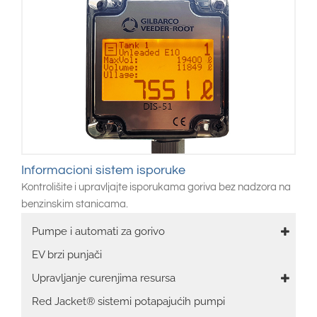
Informacioni sistem isporuke
Kontrolišite i upravljajte isporukama goriva bez nadzora na
benzinskim stanicama.
Main
Pumpe i automati za gorivo
navigation
EV brzi punjači
Upravljanje curenjima resursa
Red Jacket® sistemi potapajućih pumpi