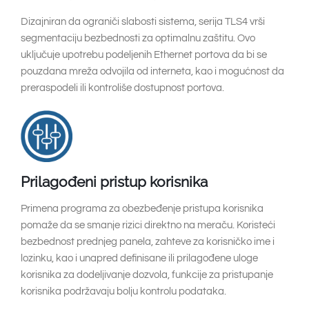
Dizajniran da ograniči slabosti sistema, serija TLS4 vrši
segmentaciju bezbednosti za optimalnu zaštitu. Ovo
uključuje upotrebu podeljenih Ethernet portova da bi se
pouzdana mreža odvojila od interneta, kao i mogućnost da
preraspodeli ili kontroliše dostupnost portova.
Prilagođeni pristup korisnika
Primena programa za obezbeđenje pristupa korisnika
pomaže da se smanje rizici direktno na meraču. Koristeći
bezbednost prednjeg panela, zahteve za korisničko ime i
lozinku, kao i unapred definisane ili prilagođene uloge
korisnika za dodeljivanje dozvola, funkcije za pristupanje
korisnika podržavaju bolju kontrolu podataka.