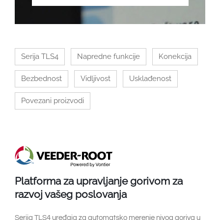
Serija TLS4
Napredne funkcije
Konekcija
Bezbednost
Vidljivost
Usklađenost
Povezani proizvodi
Platforma za upravljanje gorivom za
razvoj vašeg poslovanja
Serija TLS4 uređaja za automatsko merenje nivoa goriva u