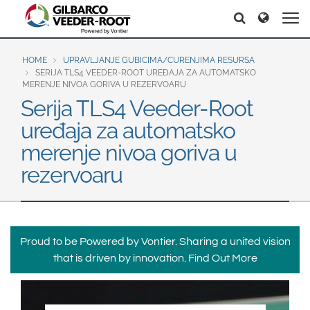
North America
Europe & CIS
Pretraga
Pretraga
United States
English
Dansk
Canada
Deutsch
Español
HOME
UPRAVLJANJE GUBICIMA/CURENJIMA RESURSA
SERIJA TLS4 VEEDER-ROOT UREĐAJA ZA AUTOMATSKO
Français
Italiano
MERENJE NIVOA GORIVA U REZERVOARU
Latin America
Serija TLS4 Veeder-Root
Magyar
Norsk
Español
English
Română
Pусский
uređaja za automatsko
Srpski
Suomi
merenje nivoa goriva u
Brazil
Svenska
rezervoaru
Português
English
Middle East and Africa
Mexico
India
Proud to be Powered by Vontier. Sharing a united vision
Español
that is driven by innovation.
Find Out More
Asia Pacific
Australia
中国