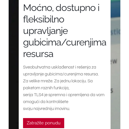
South East Asia
Moćno, dostupno i
fleksibilno
upravljanje
gubicima/curenjima
resursa
Sveobuhvatna usklađenost i rešenja za
upravljanje gubicima/curenjima resursa.
Za velike mreže. Za jednu lokaciju. Sa
paketom raznih funkcija,
serija TLS4 je spremna i opremljena da vam
omogući da kontrolišete
svoju najvredniju imovinu.
Zatražite ponudu