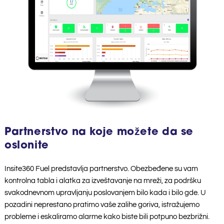
Partnerstvo na koje možete da se
oslonite
Insite360 Fuel predstavlja partnerstvo. Obezbeđene su vam
kontrolna tabla i alatka za izveštavanje na mreži, za podršku
svakodnevnom upravljanju poslovanjem bilo kada i bilo gde. U
pozadini neprestano pratimo vaše zalihe goriva, istražujemo
probleme i eskaliramo alarme kako biste bili potpuno bezbrižni.