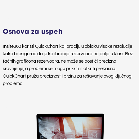
Osnova za uspeh
Insite360 koristi QuickChart kalibraciju u oblaku visoke rezolucije
kako bi osigurao da je kalibracija rezervoara najbolja u klasi. Bez
tačnih grafikona rezervoara, ne može se postići precizno
sravnjenje, a problemi se mogu prikriti ili otkriti prekasno.
QuickChart pruža preciznost i brzinu za rešavanje ovog ključnog
problema.