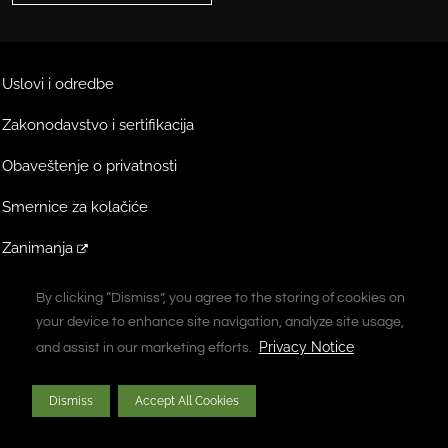
Uslovi i odredbe
Zakonodavstvo i sertifikacija
Obaveštenje o privatnosti
Smernice za kolačiće
Zanimanja
Ekstranet
By clicking “Dismiss”, you agree to the storing of cookies on
By clicking “Dismiss”, you agree to the storing of cookies on
your device to enhance site navigation, analyze site usage,
your device to enhance site navigation, analyze site usage,
A Vontier Company
Privacy Notice
Privacy Notice
and assist in our marketing efforts.
and assist in our marketing efforts.
Autorsko pravo © 2026 Gilbarco Inc. Sva prava zadržana. Zabranjeno
Dismiss
Dismiss
Accept All Cookies
Accept All Cookies
neovlašćeno kopiranje.