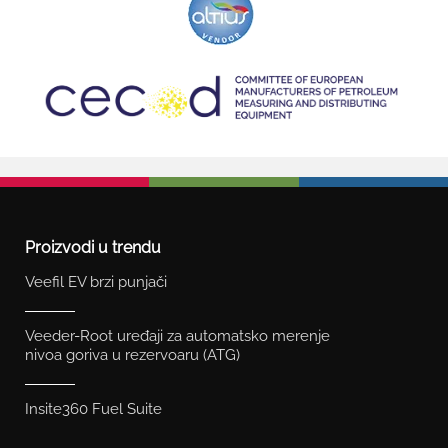
Proizvodi u trendu
Veefil EV brzi punjači
Veeder-Root uređaji za automatsko merenje
nivoa goriva u rezervoaru (ATG)
Insite360 Fuel Suite