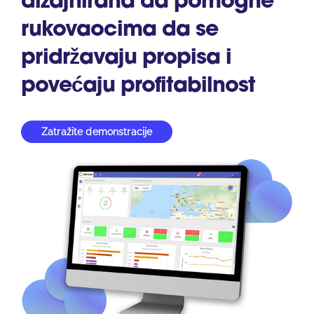
dizajnirana da pomogne
South East Asia
rukovaocima da se
pridržavaju propisa i
povećaju profitabilnost
Zatražite demonstracije