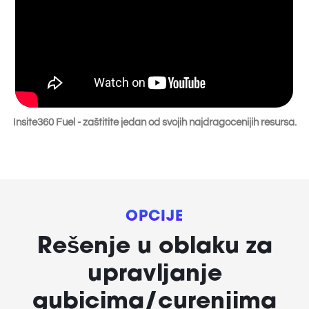
Insite360 Fuel - zaštitite jedan od svojih najdragocenijih resursa.
OPCIJE
Rešenje u oblaku za
upravljanje
gubicima/curenjima