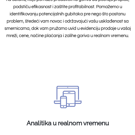
podstiču efikasnost i zaštite profitabilnost. Pomažemo u
identifikovanju potencijalnih gubitaka pre nego što postanu
problem, štedeći vam novac i održavajući vašu usklađenost sa
smernicama, dok vam pružamo uvid u evidenciju prodaje u vašoj
mreži, cene, načine plaćanja i zalihe goriva u realnom vremenu.
Analitika u realnom vremenu