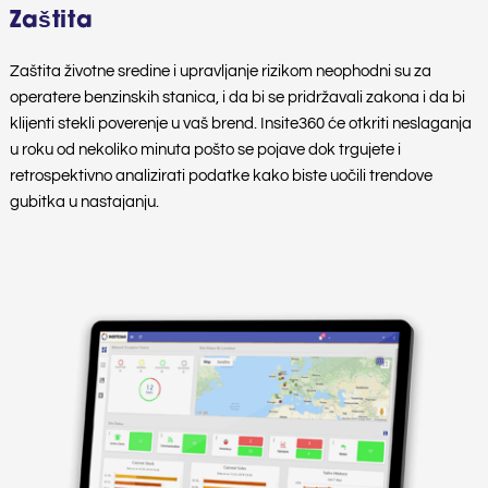
Zaštita
Zaštita životne sredine i upravljanje rizikom neophodni su za
operatere benzinskih stanica, i da bi se pridržavali zakona i da bi
klijenti stekli poverenje u vaš brend. Insite360 će otkriti neslaganja
u roku od nekoliko minuta pošto se pojave dok trgujete i
retrospektivno analizirati podatke kako biste uočili trendove
gubitka u nastajanju.