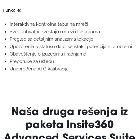
Funkcije:
Interaktivna kontrolna tabla na mreži
Sveobuhvatni izveštaji o mreži i lokacijama
Pregled sa detaljnim analizama lokacije
Upozorenja o statusu da bi se istakli potencijalni problemi
Obaveštenje o izuzecima i radnjama
Preporuke za uštedu
Unapređena ATG kalibracija
Naša druga rešenja iz
paketa Insite360
Advanced Services Suite