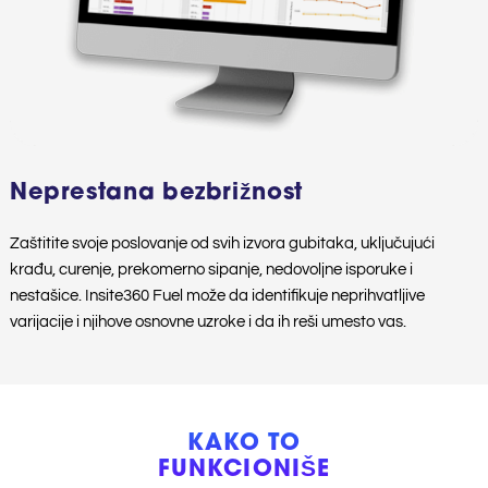
Neprestana bezbrižnost
Zaštitite svoje poslovanje od svih izvora gubitaka, uključujući
krađu, curenje, prekomerno sipanje, nedovoljne isporuke i
nestašice. Insite360 Fuel može da identifikuje neprihvatljive
varijacije i njihove osnovne uzroke i da ih reši umesto vas.
KAKO TO
FUNKCIONIŠE