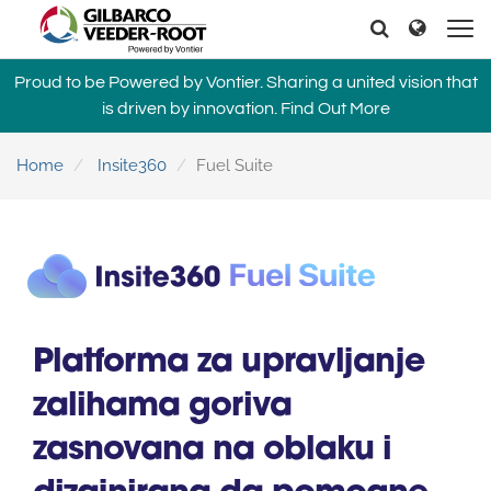
North America
Europe & CIS
Pretraga
Pretraga
United States
English
Dansk
Proud to be Powered by Vontier. Sharing a united vision that
Canada
Deutsch
Español
is driven by innovation.
Find Out More
Français
Italiano
Latin America
Magyar
Norsk
Home
Insite360
Fuel Suite
Español
English
Română
Pусский
Srpski
Suomi
Brazil
Svenska
Português
English
Middle East and Africa
Platforma za upravljanje
Mexico
India
zalihama goriva
Español
Asia Pacific
zasnovana na oblaku i
Australia
中国