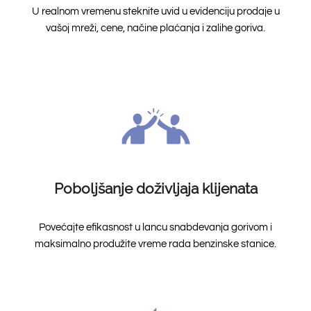
U realnom vremenu steknite uvid u evidenciju prodaje u
vašoj mreži, cene, načine plaćanja i zalihe goriva.
Poboljšanje doživljaja klijenata
Povećajte efikasnost u lancu snabdevanja gorivom i
maksimalno produžite vreme rada benzinske stanice.