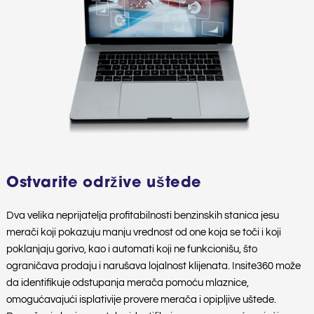
Ostvarite održive uštede
Dva velika neprijatelja profitabilnosti benzinskih stanica jesu
merači koji pokazuju manju vrednost od one koja se toči i koji
poklanjaju gorivo, kao i automati koji ne funkcionišu, što
ograničava prodaju i narušava lojalnost klijenata. Insite360 može
da identifikuje odstupanja merača pomoću mlaznice,
omogućavajući isplativije provere merača i opipljive uštede.