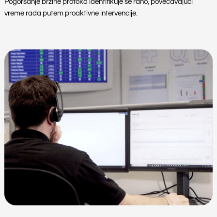
Pogoršanje brzine protoka identifikuje se rano, povećavajući
vreme rada putem proaktivne intervencije.